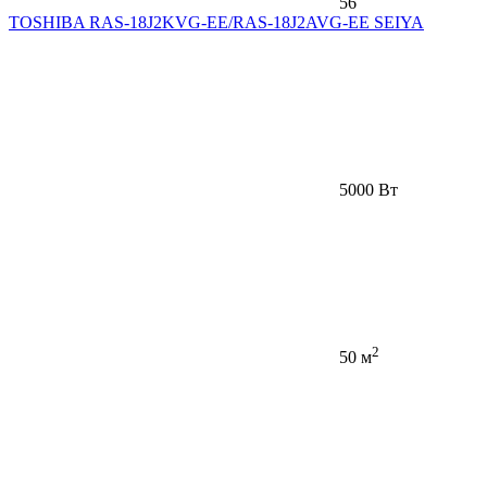
56
TOSHIBA RAS-18J2KVG-EE/RAS-18J2AVG-EE SEIYA
5000 Вт
2
50 м