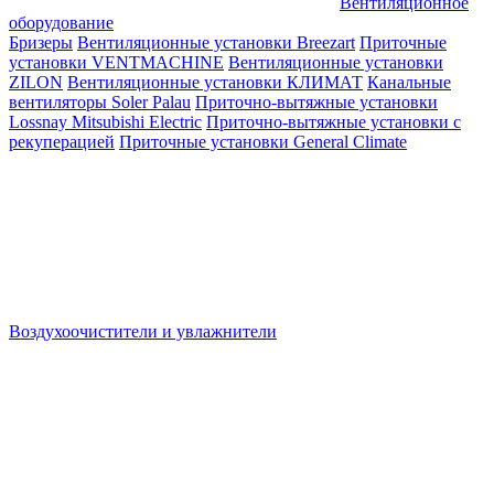
Вентиляционное
оборудование
Бризеры
Вентиляционные установки Breezart
Приточные
установки VENTMACHINE
Вентиляционные установки
ZILON
Вентиляционные установки КЛИМАТ
Канальные
вентиляторы Soler Palau
Приточно-вытяжные установки
Lossnay Mitsubishi Electric
Приточно-вытяжные установки с
рекуперацией
Приточные установки General Climate
Воздухоочистители и увлажнители