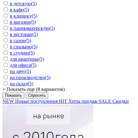
в детскую
(5)
в кафе
(5)
в клинику
(5)
в магазин
(5)
в парикмахерскую
(5)
в ресторан
(5)
в салон
(5)
в спальню
(5)
в студию
(5)
для квартиры
(5)
для офиса
(5)
на дачу
(5)
на производство
(5)
на склад
(5)
+ Показать еще (8 вариантов)
NEW
Новые поступления
HIT
Хиты продаж
SALE
Скидки