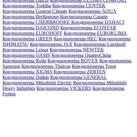
Кондиционеры Daichi
Кондиционеры ULTIMA COMFORT
Кондиционеры Toshiba
Кондиционеры CENTEK
Кондиционеры General Climate
Кондиционеры AQUA
Кондиционеры Berlingtoun
Кондиционеры Casarte
Кондиционеры CHERBROOKE
Кондиционеры DAHACI
Кондиционеры DAICOND
Кондиционеры ECOSTAR
Кондиционеры EUROHOFF
Кондиционеры EUROKLIMA
Кондиционеры GREEN
Кондиционеры HEC
Кондиционеры
ISHIMATSU
Кондиционеры JAX
Кондиционеры Lanzkraft
Кондиционеры Lessar
Кондиционеры NEWTEK
Кондиционеры OASIS
Кондиционеры QuattroClima
Кондиционеры Roda
Кондиционеры ROVEX
Кондиционеры
Samsung
Кондиционеры Thaicon
Кондиционеры Tosot
Кондиционеры XIGMA
Кондиционеры ZERTEN
Кондиционеры Daikin
Кондиционеры GENERAL
Кондиционеры Mitsubishi Electric
Кондиционеры Mitsubishi
Heavy Industries
Кондиционеры VICKERS
Кондиционеры
Fujitsu