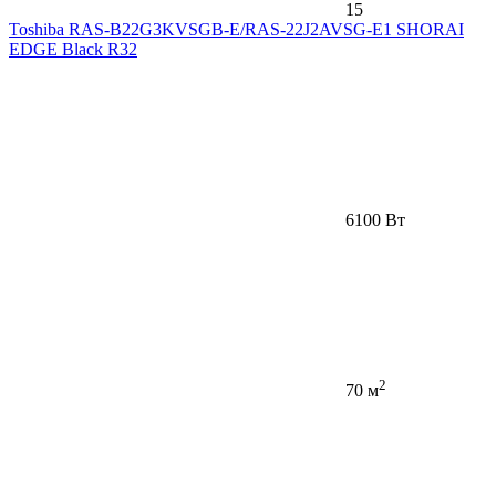
15
Toshiba RAS-B22G3KVSGB-E/RAS-22J2AVSG-E1 SHORAI
EDGE Black R32
6100 Вт
2
70 м