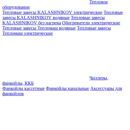
Тепловое
оборудование
Тепловые завесы KALASHNIKOV электрические
Тепловые
завесы KALASHNIKOV водяные
Тепловые завесы
KALASHNIKOV без нагрева
Обогреватели электрические
Тепловые завесы Тепломаш водяные
Тепловые завесы
Тепломаш электрические
Чиллеры,
фанкойлы, ККБ
Фанкойлы кассетные
Фанкойлы канальные
Аксессуары для
фанкойлов