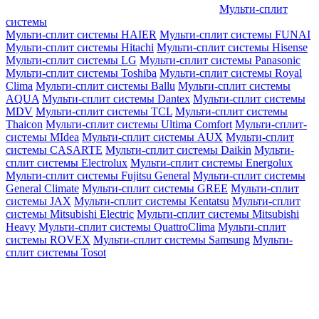
Мульти-сплит
системы
Мульти-сплит системы HAIER
Мульти-сплит системы FUNAI
Мульти-сплит системы Hitachi
Мульти-сплит системы Hisense
Мульти-сплит системы LG
Мульти-сплит системы Panasonic
Мульти-сплит системы Toshiba
Мульти-сплит системы Royal
Clima
Мульти-сплит системы Ballu
Мульти-сплит системы
AQUA
Мульти-сплит системы Dantex
Мульти-сплит системы
MDV
Мульти-сплит системы TCL
Мульти-сплит системы
Thaicon
Мульти-сплит системы Ultima Comfort
Мульти-сплит-
системы MIdea
Мульти-сплит системы AUX
Мульти-сплит
системы CASARTE
Мульти-сплит системы Daikin
Мульти-
сплит системы Electrolux
Мульти-сплит системы Energolux
Мульти-сплит системы Fujitsu General
Мульти-сплит системы
General Climate
Мульти-сплит системы GREE
Мульти-сплит
системы JAX
Мульти-сплит системы Kentatsu
Мульти-сплит
системы Mitsubishi Electric
Мульти-сплит системы Mitsubishi
Heavy
Мульти-сплит системы QuattroClima
Мульти-сплит
системы ROVEX
Мульти-сплит системы Samsung
Мульти-
сплит системы Tosot