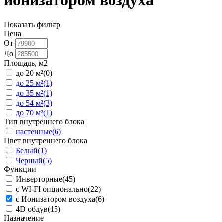
ионизатором воздуха
Показать фильтр
Цена
От
До
Площадь, м2
до 20 м²
(0)
до 25 м²
(1)
до 35 м²
(1)
до 54 м²
(3)
до 70 м²
(1)
Тип внутреннего блока
настенные
(6)
Цвет внутреннего блока
Белый
(1)
Черный
(5)
Функции
Инверторные
(45)
с WI-FI опционально
(22)
с Ионизатором воздуха
(6)
4D обдув
(15)
Назначение