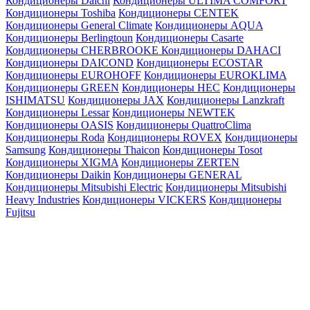
Кондиционеры Daichi
Кондиционеры ULTIMA COMFORT
Кондиционеры Toshiba
Кондиционеры CENTEK
Кондиционеры General Climate
Кондиционеры AQUA
Кондиционеры Berlingtoun
Кондиционеры Casarte
Кондиционеры CHERBROOKE
Кондиционеры DAHACI
Кондиционеры DAICOND
Кондиционеры ECOSTAR
Кондиционеры EUROHOFF
Кондиционеры EUROKLIMA
Кондиционеры GREEN
Кондиционеры HEC
Кондиционеры
ISHIMATSU
Кондиционеры JAX
Кондиционеры Lanzkraft
Кондиционеры Lessar
Кондиционеры NEWTEK
Кондиционеры OASIS
Кондиционеры QuattroClima
Кондиционеры Roda
Кондиционеры ROVEX
Кондиционеры
Samsung
Кондиционеры Thaicon
Кондиционеры Tosot
Кондиционеры XIGMA
Кондиционеры ZERTEN
Кондиционеры Daikin
Кондиционеры GENERAL
Кондиционеры Mitsubishi Electric
Кондиционеры Mitsubishi
Heavy Industries
Кондиционеры VICKERS
Кондиционеры
Fujitsu