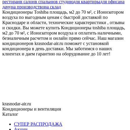
ресторан
в салон
в спальню
в студию
для квартиры
для офиса
на
дачу
на производство
на склад
Кондиционеры Toshiba площадь, м2 до 70 м², с Ионизатором
воздуха по выгодным ценам с быстрой доставкой по
Краснодаре и области, технические характеристики , отзывы
и скидки. Вы можете купить Кондиционеры toshiba площадь,
м2 до 70 м², с Ионизатором воздуха и оплатить наличными,
безналичным расчетом и онлайн прямо сейчас. Наш магазин
кондиционеров krasnodar-air.ru поможет с установкой
кондиционера в день доставки. Мы заботимся о наших
клиентах и даем гарантию на оборудование до 10 лет!
krasnodar-air.ru
Кондиционеры и вентиляция
Каталог
СУПЕР РАСПРОДАЖА
Акции