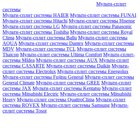
Мульти-сплит
системы
Мульти-сплит системы HAIER
Мульти-сплит системы FUNAI
Мульти-сплит системы Hitachi
Мульти-сплит системы Hisense
Мульти-сплит системы LG
Мульти-сплит системы Panasonic
Мульти-сплит системы Toshiba
Мульти-сплит системы Royal
Clima
Мульти-сплит системы Ballu
Мульти-сплит системы
AQUA
Мульти-сплит системы Dantex
Мульти-сплит системы
MDV
Мульти-сплит системы TCL
Мульти-сплит системы
Thaicon
Мульти-сплит системы Ultima Comfort
Мульти-сплит-
системы MIdea
Мульти-сплит системы AUX
Мульти-сплит
системы CASARTE
Мульти-сплит системы Daikin
Мульти-
сплит системы Electrolux
Мульти-сплит системы Energolux
Мульти-сплит системы Fujitsu General
Мульти-сплит системы
General Climate
Мульти-сплит системы GREE
Мульти-сплит
системы JAX
Мульти-сплит системы Kentatsu
Мульти-сплит
системы Mitsubishi Electric
Мульти-сплит системы Mitsubishi
Heavy
Мульти-сплит системы QuattroClima
Мульти-сплит
системы ROVEX
Мульти-сплит системы Samsung
Мульти-
сплит системы Tosot