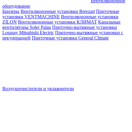
Вентиляционное
оборудование
Бризеры
Вентиляционные установки Breezart
Приточные
установки VENTMACHINE
Вентиляционные установки
ZILON
Вентиляционные установки КЛИМАТ
Канальные
вентиляторы Soler Palau
Приточно-вытяжные установки
Lossnay Mitsubishi Electric
Приточно-вытяжные установки с
рекуперацией
Приточные установки General Climate
Воздухоочистители и увлажнители