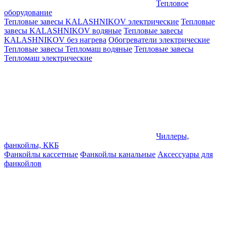
Тепловое
оборудование
Тепловые завесы KALASHNIKOV электрические
Тепловые
завесы KALASHNIKOV водяные
Тепловые завесы
KALASHNIKOV без нагрева
Обогреватели электрические
Тепловые завесы Тепломаш водяные
Тепловые завесы
Тепломаш электрические
Чиллеры,
фанкойлы, ККБ
Фанкойлы кассетные
Фанкойлы канальные
Аксессуары для
фанкойлов