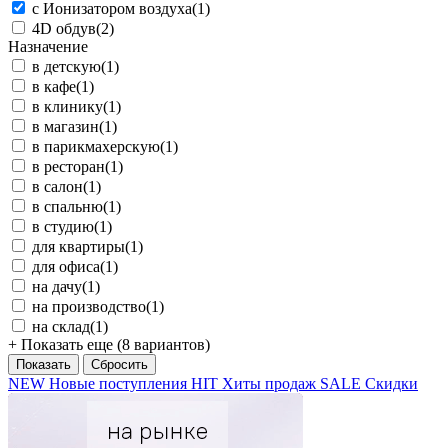
с Ионизатором воздуха
(1)
4D обдув
(2)
Назначение
в детскую
(1)
в кафе
(1)
в клинику
(1)
в магазин
(1)
в парикмахерскую
(1)
в ресторан
(1)
в салон
(1)
в спальню
(1)
в студию
(1)
для квартиры
(1)
для офиса
(1)
на дачу
(1)
на производство
(1)
на склад
(1)
+ Показать еще (8 вариантов)
NEW
Новые поступления
HIT
Хиты продаж
SALE
Скидки