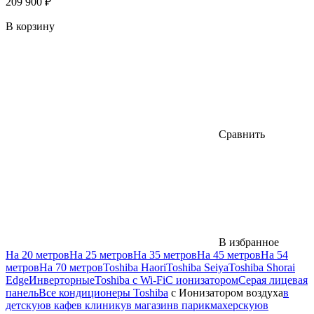
209 900 ₽
В корзину
Сравнить
В избранное
На 20 метров
На 25 метров
На 35 метров
На 45 метров
На 54
метров
На 70 метров
Toshiba Haori
Toshiba Seiya
Toshiba Shorai
Edge
Инверторные
Toshiba с Wi-Fi
С ионизатором
Серая лицевая
панель
Все кондиционеры Toshiba
с Ионизатором воздуха
в
детскую
в кафе
в клинику
в магазин
в парикмахерскую
в