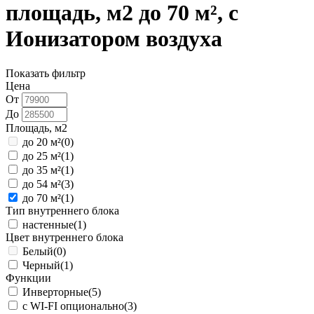
площадь, м2 до 70 м², с
Ионизатором воздуха
Показать фильтр
Цена
От
До
Площадь, м2
до 20 м²
(0)
до 25 м²
(1)
до 35 м²
(1)
до 54 м²
(3)
до 70 м²
(1)
Тип внутреннего блока
настенные
(1)
Цвет внутреннего блока
Белый
(0)
Черный
(1)
Функции
Инверторные
(5)
с WI-FI опционально
(3)