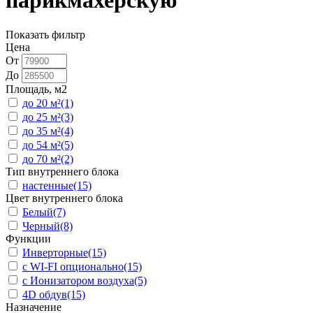
парикмахерскую
Показать фильтр
Цена
От
До
Площадь, м2
до 20 м²
(1)
до 25 м²
(3)
до 35 м²
(4)
до 54 м²
(5)
до 70 м²
(2)
Тип внутреннего блока
настенные
(15)
Цвет внутреннего блока
Белый
(7)
Черный
(8)
Функции
Инверторные
(15)
с WI-FI опционально
(15)
с Ионизатором воздуха
(5)
4D обдув
(15)
Назначение