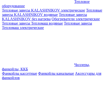
Тепловое
оборудование
Тепловые завесы KALASHNIKOV электрические
Тепловые
завесы KALASHNIKOV водяные
Тепловые завесы
KALASHNIKOV без нагрева
Обогреватели электрические
Тепловые завесы Тепломаш водяные
Тепловые завесы
Тепломаш электрические
Чиллеры,
фанкойлы, ККБ
Фанкойлы кассетные
Фанкойлы канальные
Аксессуары для
фанкойлов