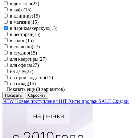
в детскую
(27)
в кафе
(15)
в клинику
(15)
в магазин
(15)
в парикмахерскую
(15)
в ресторан
(15)
в салон
(15)
в спальню
(27)
в студию
(15)
для квартиры
(27)
для офиса
(27)
на дачу
(27)
на производство
(15)
на склад
(15)
+ Показать еще (8 вариантов)
NEW
Новые поступления
HIT
Хиты продаж
SALE
Скидки