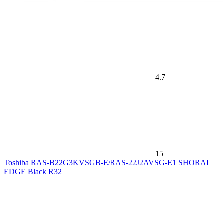
4.7
15
Toshiba RAS-B22G3KVSGB-E/RAS-22J2AVSG-E1 SHORAI
EDGE Black R32