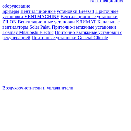
Вентиляционное
оборудование
Бризеры
Вентиляционные установки Breezart
Приточные
установки VENTMACHINE
Вентиляционные установки
ZILON
Вентиляционные установки КЛИМАТ
Канальные
вентиляторы Soler Palau
Приточно-вытяжные установки
Lossnay Mitsubishi Electric
Приточно-вытяжные установки с
рекуперацией
Приточные установки General Climate
Воздухоочистители и увлажнители