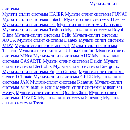
Мульти-сплит
системы
Мульти-сплит системы HAIER
Мульти-сплит системы FUNAI
Мульти-сплит системы Hitachi
Мульти-сплит системы Hisense
Мульти-сплит системы LG
Мульти-сплит системы Panasonic
Мульти-сплит системы Toshiba
Мульти-сплит системы Royal
Clima
Мульти-сплит системы Ballu
Мульти-сплит системы
AQUA
Мульти-сплит системы Dantex
Мульти-сплит системы
MDV
Мульти-сплит системы TCL
Мульти-сплит системы
Thaicon
Мульти-сплит системы Ultima Comfort
Мульти-сплит-
системы MIdea
Мульти-сплит системы AUX
Мульти-сплит
системы CASARTE
Мульти-сплит системы Daikin
Мульти-
сплит системы Electrolux
Мульти-сплит системы Energolux
Мульти-сплит системы Fujitsu General
Мульти-сплит системы
General Climate
Мульти-сплит системы GREE
Мульти-сплит
системы JAX
Мульти-сплит системы Kentatsu
Мульти-сплит
системы Mitsubishi Electric
Мульти-сплит системы Mitsubishi
Heavy
Мульти-сплит системы QuattroClima
Мульти-сплит
системы ROVEX
Мульти-сплит системы Samsung
Мульти-
сплит системы Tosot