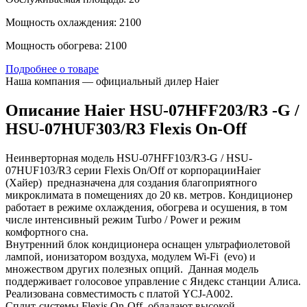
Мощность охлаждения: 2100
Мощность обогрева: 2100
Подробнее о товаре
Наша компания — официальный дилер Haier
Описание Haier HSU-07HFF203/R3 -G /
HSU-07HUF303/R3 Flexis On-Off
Неинверторная модель HSU-07HFF103/R3-G / HSU-
07HUF103/R3 серии Flexis On/Off от корпорацииHaier
(Хайер) предназначена для создания благоприятного
микроклимата в помещениях до 20 кв. метров. Кондиционер
работает в режиме охлаждения, обогрева и осушения, в том
числе интенсивный режим Turbo / Power и режим
комфортного сна.
Внутренний блок кондиционера оснащен ультрафиолетовой
лампой, ионизатором воздуха, модулем Wi-Fi (evo) и
множеством других полезных опций. Данная модель
поддерживает голосовое управление с Яндекс станции Алиса.
Реализована совместимость с платой YCJ-A002.
Сплит-системы Flexis On-Off обладают высокой