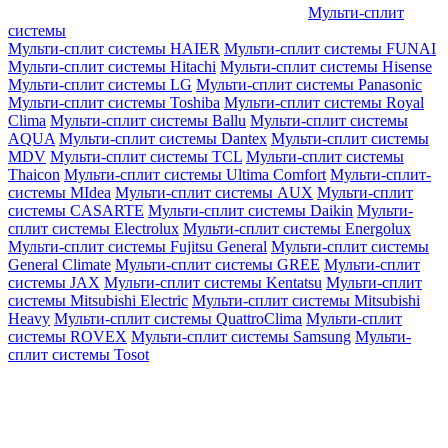
Мульти-сплит
системы
Мульти-сплит системы HAIER
Мульти-сплит системы FUNAI
Мульти-сплит системы Hitachi
Мульти-сплит системы Hisense
Мульти-сплит системы LG
Мульти-сплит системы Panasonic
Мульти-сплит системы Toshiba
Мульти-сплит системы Royal
Clima
Мульти-сплит системы Ballu
Мульти-сплит системы
AQUA
Мульти-сплит системы Dantex
Мульти-сплит системы
MDV
Мульти-сплит системы TCL
Мульти-сплит системы
Thaicon
Мульти-сплит системы Ultima Comfort
Мульти-сплит-
системы MIdea
Мульти-сплит системы AUX
Мульти-сплит
системы CASARTE
Мульти-сплит системы Daikin
Мульти-
сплит системы Electrolux
Мульти-сплит системы Energolux
Мульти-сплит системы Fujitsu General
Мульти-сплит системы
General Climate
Мульти-сплит системы GREE
Мульти-сплит
системы JAX
Мульти-сплит системы Kentatsu
Мульти-сплит
системы Mitsubishi Electric
Мульти-сплит системы Mitsubishi
Heavy
Мульти-сплит системы QuattroClima
Мульти-сплит
системы ROVEX
Мульти-сплит системы Samsung
Мульти-
сплит системы Tosot