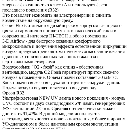
энергоэффективностью класса A и используют фреон
последнего поколения (R32).
Это позволяет экономить на электроэнергии и снизить
воздействие на окружающую среду.
Серия Flexis отличается дизайнерским корпусом глянцевого
цвета и гармонично впишется как в классический так и в
современный интерьер HI-TECH любого помещения.
3-D Airflow - для быстрого создания комфортного
микроклимата и получения эффекта естественной циркуляции
воздуха предусмотрено автоматическое согласование качания
сдвоенных горизонтальных заслонок и жалюзи с
вертикальными створками
Воздухообмен "О2 - fresh" как опция - обеспечивая
вентиляцию, модуль O2 Fresh гарантирует приток свежего
воздуха в помещение. Объем подачи составляет 30 м3/час.
Блок подачи свежего воздуха монтируется снаружи здания.
Подача воздуха осуществляется по воздуховоду
Фреон R32
Ультрафиолетовая NEW UV лампа нового поколения - модуль
UVC состоит из двух светодиодных УФ-ламп, генерирующих
УФ-свет длиной 275 нм. Средняя степень очистки может
достигать 91,47%. В данной модели используется
светодиодная технология нового поколения, с более широким
УФ-диапазоном и более длительным сроком эксплуатации