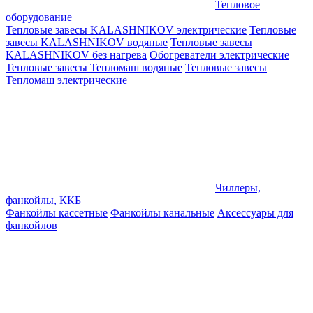
Тепловое
оборудование
Тепловые завесы KALASHNIKOV электрические
Тепловые
завесы KALASHNIKOV водяные
Тепловые завесы
KALASHNIKOV без нагрева
Обогреватели электрические
Тепловые завесы Тепломаш водяные
Тепловые завесы
Тепломаш электрические
Чиллеры,
фанкойлы, ККБ
Фанкойлы кассетные
Фанкойлы канальные
Аксессуары для
фанкойлов