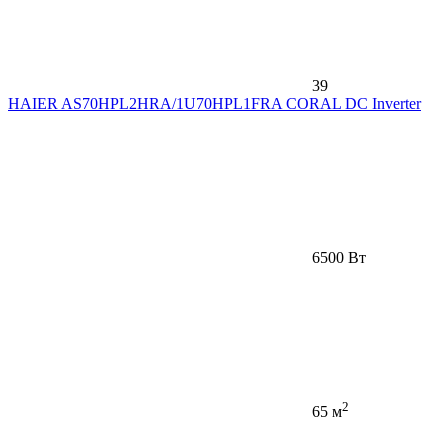
39
HAIER AS70HPL2HRA/1U70HPL1FRA CORAL DC Inverter
6500 Вт
2
65 м