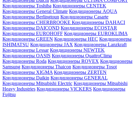
Кондиционеры Daichi
Кондиционеры ULTIMA COMFORT
Кондиционеры Toshiba
Кондиционеры CENTEK
Кондиционеры General Climate
Кондиционеры AQUA
Кондиционеры Berlingtoun
Кондиционеры Casarte
Кондиционеры CHERBROOKE
Кондиционеры DAHACI
Кондиционеры DAICOND
Кондиционеры ECOSTAR
Кондиционеры EUROHOFF
Кондиционеры EUROKLIMA
Кондиционеры GREEN
Кондиционеры HEC
Кондиционеры
ISHIMATSU
Кондиционеры JAX
Кондиционеры Lanzkraft
Кондиционеры Lessar
Кондиционеры NEWTEK
Кондиционеры OASIS
Кондиционеры QuattroClima
Кондиционеры Roda
Кондиционеры ROVEX
Кондиционеры
Samsung
Кондиционеры Thaicon
Кондиционеры Tosot
Кондиционеры XIGMA
Кондиционеры ZERTEN
Кондиционеры Daikin
Кондиционеры GENERAL
Кондиционеры Mitsubishi Electric
Кондиционеры Mitsubishi
Heavy Industries
Кондиционеры VICKERS
Кондиционеры
Fujitsu