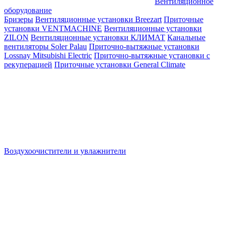
Вентиляционное
оборудование
Бризеры
Вентиляционные установки Breezart
Приточные
установки VENTMACHINE
Вентиляционные установки
ZILON
Вентиляционные установки КЛИМАТ
Канальные
вентиляторы Soler Palau
Приточно-вытяжные установки
Lossnay Mitsubishi Electric
Приточно-вытяжные установки с
рекуперацией
Приточные установки General Climate
Воздухоочистители и увлажнители