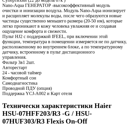
Супертихий (22 дб модель 07k )
Nano-Aqua ГЕНЕРАТОР -высокоэффективный модуль
очистки и ионизации воздуха. Модуль Nano-Aqua ионизирует
и расщипляет молекулы воды, после чего образуются новые
частицы существенно меньшего размера (20-50 нм), которые
легко проникают в кожу человека увлажняя ее и создавая
ощущение комфорта и свежести.
Пульт HJ2 с поддержкой IFEEL, при включении этой
функции, температура в помещении измеряется не по датчику,
расположенному во внутреннем блоке, а по температурному
датчику, встроенному в пульт дистанционного
управления.
Фильтр 3в1 2шт.
Авторестарт
24 - часовой таймер
Комфортный сон
Самодиагностика
Проводной ПДУ (опция)
Поддержка YCJ-A002 и Карт отеля
Технически характеристики Haier
HSU-07HFF203/R3 -G / HSU-
07HUF303/R3 Flexis On-Off