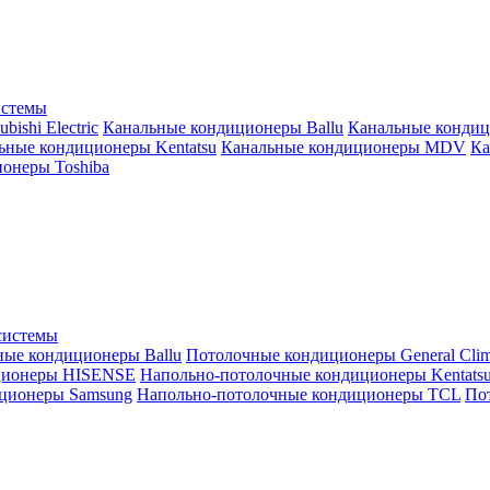
истемы
ishi Electric
Канальные кондиционеры Ballu
Канальные кондиц
ьные кондиционеры Kentatsu
Канальные кондиционеры MDV
Ка
онеры Toshiba
системы
ные кондиционеры Ballu
Потолочные кондиционеры General Clim
ционеры HISENSE
Напольно-потолочные кондиционеры Kentats
ционеры Samsung
Напольно-потолочные кондиционеры TCL
Пот