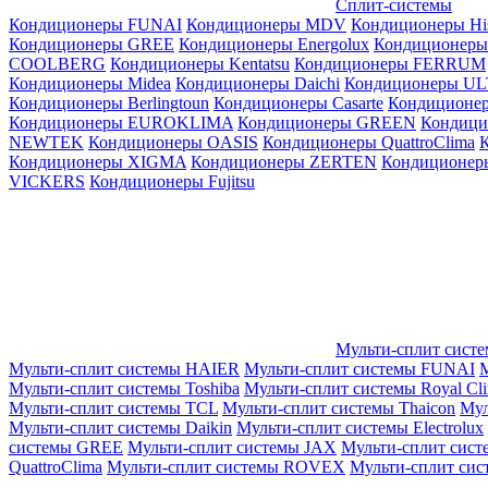
Сплит-системы
Кондиционеры FUNAI
Кондиционеры MDV
Кондиционеры Hi
Кондиционеры GREE
Кондиционеры Energolux
Кондиционеры
СOOLBERG
Кондиционеры Kentatsu
Кондиционеры FERRUM
Кондиционеры Midea
Кондиционеры Daichi
Кондиционеры U
Кондиционеры Berlingtoun
Кондиционеры Casarte
Кондицион
Кондиционеры EUROKLIMA
Кондиционеры GREEN
Кондиц
NEWTEK
Кондиционеры OASIS
Кондиционеры QuattroClima
Кондиционеры XIGMA
Кондиционеры ZERTEN
Кондиционеры
VICKERS
Кондиционеры Fujitsu
Мульти-сплит сист
Мульти-сплит системы HAIER
Мульти-сплит системы FUNAI
М
Мульти-сплит системы Toshiba
Мульти-сплит системы Royal Cl
Мульти-сплит системы TCL
Мульти-сплит системы Thaicon
Мул
Мульти-сплит системы Daikin
Мульти-сплит системы Electrolux
системы GREE
Мульти-сплит системы JAX
Мульти-сплит сист
QuattroClima
Мульти-сплит системы ROVEX
Мульти-сплит сис