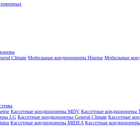
серверных
ионеры
ral Climate
Мобильные кондиционеры Hisense
Мобильные конд
истемы
ense
Кассетные кондиционеры MDV
Кассетные кондиционеры 
неры LG
Кассетные кондиционеры General Climate
Кассетные конд
atsu
Кассетные кондиционеры MIDEA
Кассетные кондиционер