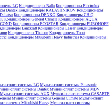
ионеры LG
Кондиционеры Ballu
Кондиционеры Electrolux
ры Dantex
Кондиционеры KALASHNIKOV
Кондиционеры
Dahatsu
Кондиционеры DENKO
Кондиционеры CHiQ
EK
Кондиционеры General Climate
Кондиционеры AQUA
AICOND
Кондиционеры ECOSTAR
Кондиционеры EUROHOFF
ндиционеры Lanzkraft
Кондиционеры Lessar
Кондиционеры
sung
Кондиционеры Thaicon
Кондиционеры Tosot
tric
Кондиционеры Mitsubishi Heavy Industries
Кондиционеры
ьти-сплит системы LG
Мульти-сплит системы Panasonic
ульти-сплит системы Dantex
Мульти-сплит системы MDV
Мульти-сплит системы AUX
Мульти-сплит системы CASARTE
eneral
Мульти-сплит системы General Climate
Мульти-сплит
ит системы Mitsubishi Heavy
Мульти-сплит системы