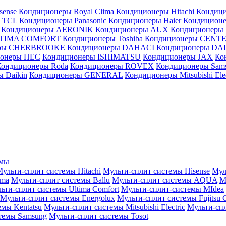
sense
Кондиционеры Royal Clima
Кондиционеры Hitachi
Кондиц
 TCL
Кондиционеры Panasonic
Кондиционеры Haier
Кондиционе
Кондиционеры AERONIK
Кондиционеры AUX
Кондиционеры 
LTIMA COMFORT
Кондиционеры Toshiba
Кондиционеры CENT
еры CHERBROOKE
Кондиционеры DAHACI
Кондиционеры D
ионеры HEC
Кондиционеры ISHIMATSU
Кондиционеры JAX
Ко
Кондиционеры Roda
Кондиционеры ROVEX
Кондиционеры Sam
 Daikin
Кондиционеры GENERAL
Кондиционеры Mitsubishi Elec
емы
ульти-сплит системы Hitachi
Мульти-сплит системы Hisense
Мул
ima
Мульти-сплит системы Ballu
Мульти-сплит системы AQUA
М
ьти-сплит системы Ultima Comfort
Мульти-сплит-системы MIdea
Мульти-сплит системы Energolux
Мульти-сплит системы Fujitsu G
емы Kentatsu
Мульти-сплит системы Mitsubishi Electric
Мульти-спл
темы Samsung
Мульти-сплит системы Tosot