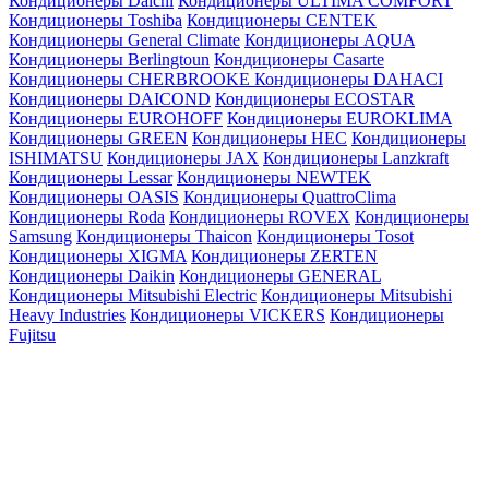
Кондиционеры Daichi
Кондиционеры ULTIMA COMFORT
Кондиционеры Toshiba
Кондиционеры CENTEK
Кондиционеры General Climate
Кондиционеры AQUA
Кондиционеры Berlingtoun
Кондиционеры Casarte
Кондиционеры CHERBROOKE
Кондиционеры DAHACI
Кондиционеры DAICOND
Кондиционеры ECOSTAR
Кондиционеры EUROHOFF
Кондиционеры EUROKLIMA
Кондиционеры GREEN
Кондиционеры HEC
Кондиционеры
ISHIMATSU
Кондиционеры JAX
Кондиционеры Lanzkraft
Кондиционеры Lessar
Кондиционеры NEWTEK
Кондиционеры OASIS
Кондиционеры QuattroClima
Кондиционеры Roda
Кондиционеры ROVEX
Кондиционеры
Samsung
Кондиционеры Thaicon
Кондиционеры Tosot
Кондиционеры XIGMA
Кондиционеры ZERTEN
Кондиционеры Daikin
Кондиционеры GENERAL
Кондиционеры Mitsubishi Electric
Кондиционеры Mitsubishi
Heavy Industries
Кондиционеры VICKERS
Кондиционеры
Fujitsu