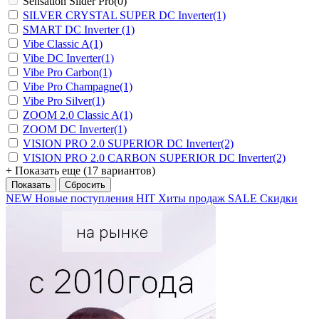
Sensation Slider Pro
(0)
SILVER CRYSTAL SUPER DC Inverter
(1)
SMART DC Inverter
(1)
Vibe Classic A
(1)
Vibe DC Inverter
(1)
Vibe Pro Carbon
(1)
Vibe Pro Champagne
(1)
Vibe Pro Silver
(1)
ZOOM 2.0 Classic A
(1)
ZOOM DC Inverter
(1)
VISION PRO 2.0 SUPERIOR DC Inverter
(2)
VISION PRO 2.0 CARBON SUPERIOR DC Inverter
(2)
+ Показать еще (17 вариантов)
NEW
Новые поступления
HIT
Хиты продаж
SALE
Скидки