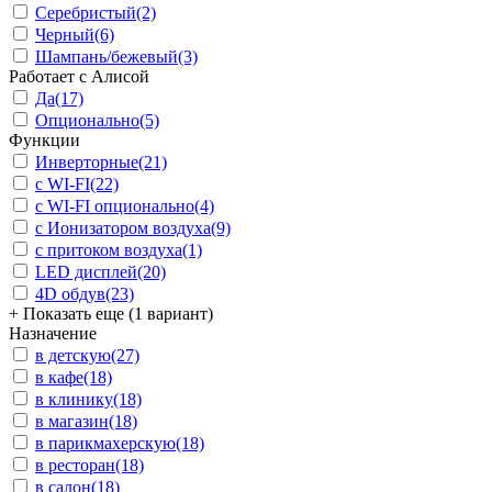
Серебристый
(2)
Черный
(6)
Шампань/бежевый
(3)
Работает с Алисой
Да
(17)
Опционально
(5)
Функции
Инверторные
(21)
с WI-FI
(22)
с WI-FI опционально
(4)
с Ионизатором воздуха
(9)
с притоком воздуха
(1)
LED дисплей
(20)
4D обдув
(23)
+ Показать еще (1 вариант)
Назначение
в детскую
(27)
в кафе
(18)
в клинику
(18)
в магазин
(18)
в парикмахерскую
(18)
в ресторан
(18)
в салон
(18)