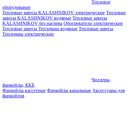
Тепловое
оборудование
Тепловые завесы KALASHNIKOV электрические
Тепловые
завесы KALASHNIKOV водяные
Тепловые завесы
KALASHNIKOV без нагрева
Обогреватели электрические
Тепловые завесы Тепломаш водяные
Тепловые завесы
Тепломаш электрические
Чиллеры,
фанкойлы, ККБ
Фанкойлы кассетные
Фанкойлы канальные
Аксессуары для
фанкойлов