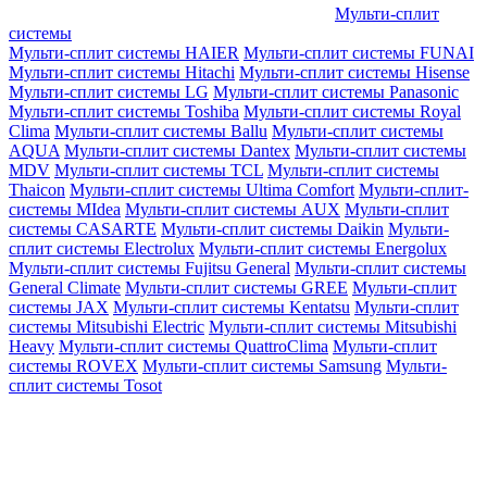
Мульти-сплит
системы
Мульти-сплит системы HAIER
Мульти-сплит системы FUNAI
Мульти-сплит системы Hitachi
Мульти-сплит системы Hisense
Мульти-сплит системы LG
Мульти-сплит системы Panasonic
Мульти-сплит системы Toshiba
Мульти-сплит системы Royal
Clima
Мульти-сплит системы Ballu
Мульти-сплит системы
AQUA
Мульти-сплит системы Dantex
Мульти-сплит системы
MDV
Мульти-сплит системы TCL
Мульти-сплит системы
Thaicon
Мульти-сплит системы Ultima Comfort
Мульти-сплит-
системы MIdea
Мульти-сплит системы AUX
Мульти-сплит
системы CASARTE
Мульти-сплит системы Daikin
Мульти-
сплит системы Electrolux
Мульти-сплит системы Energolux
Мульти-сплит системы Fujitsu General
Мульти-сплит системы
General Climate
Мульти-сплит системы GREE
Мульти-сплит
системы JAX
Мульти-сплит системы Kentatsu
Мульти-сплит
системы Mitsubishi Electric
Мульти-сплит системы Mitsubishi
Heavy
Мульти-сплит системы QuattroClima
Мульти-сплит
системы ROVEX
Мульти-сплит системы Samsung
Мульти-
сплит системы Tosot