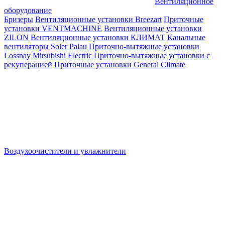
Вентиляционное
оборудование
Бризеры
Вентиляционные установки Breezart
Приточные
установки VENTMACHINE
Вентиляционные установки
ZILON
Вентиляционные установки КЛИМАТ
Канальные
вентиляторы Soler Palau
Приточно-вытяжные установки
Lossnay Mitsubishi Electric
Приточно-вытяжные установки с
рекуперацией
Приточные установки General Climate
Воздухоочистители и увлажнители