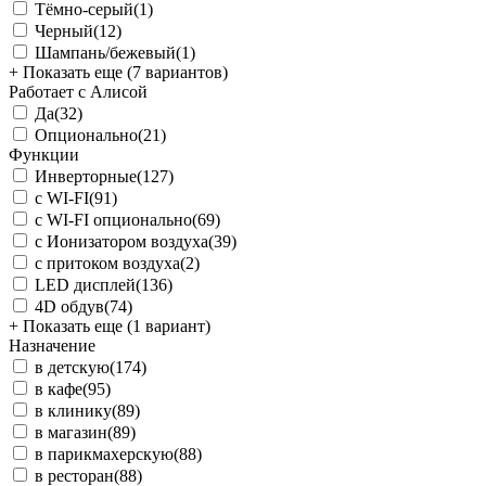
Тёмно-серый
(1)
Черный
(12)
Шампань/бежевый
(1)
+ Показать еще (7 вариантов)
Работает с Алисой
Да
(32)
Опционально
(21)
Функции
Инверторные
(127)
с WI-FI
(91)
с WI-FI опционально
(69)
с Ионизатором воздуха
(39)
с притоком воздуха
(2)
LED дисплей
(136)
4D обдув
(74)
+ Показать еще (1 вариант)
Назначение
в детскую
(174)
в кафе
(95)
в клинику
(89)
в магазин
(89)
в парикмахерскую
(88)
в ресторан
(88)