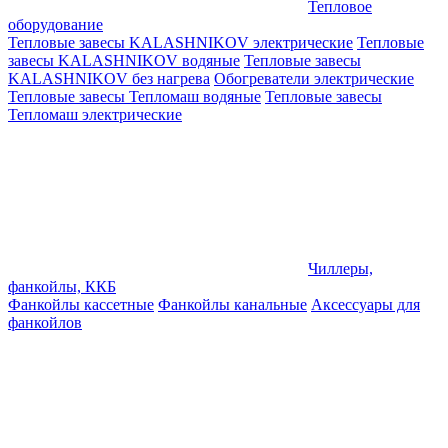
Тепловое
оборудование
Тепловые завесы KALASHNIKOV электрические
Тепловые
завесы KALASHNIKOV водяные
Тепловые завесы
KALASHNIKOV без нагрева
Обогреватели электрические
Тепловые завесы Тепломаш водяные
Тепловые завесы
Тепломаш электрические
Чиллеры,
фанкойлы, ККБ
Фанкойлы кассетные
Фанкойлы канальные
Аксессуары для
фанкойлов