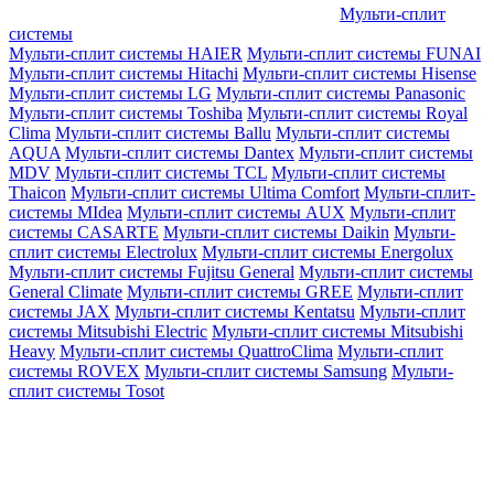
Мульти-сплит
системы
Мульти-сплит системы HAIER
Мульти-сплит системы FUNAI
Мульти-сплит системы Hitachi
Мульти-сплит системы Hisense
Мульти-сплит системы LG
Мульти-сплит системы Panasonic
Мульти-сплит системы Toshiba
Мульти-сплит системы Royal
Clima
Мульти-сплит системы Ballu
Мульти-сплит системы
AQUA
Мульти-сплит системы Dantex
Мульти-сплит системы
MDV
Мульти-сплит системы TCL
Мульти-сплит системы
Thaicon
Мульти-сплит системы Ultima Comfort
Мульти-сплит-
системы MIdea
Мульти-сплит системы AUX
Мульти-сплит
системы CASARTE
Мульти-сплит системы Daikin
Мульти-
сплит системы Electrolux
Мульти-сплит системы Energolux
Мульти-сплит системы Fujitsu General
Мульти-сплит системы
General Climate
Мульти-сплит системы GREE
Мульти-сплит
системы JAX
Мульти-сплит системы Kentatsu
Мульти-сплит
системы Mitsubishi Electric
Мульти-сплит системы Mitsubishi
Heavy
Мульти-сплит системы QuattroClima
Мульти-сплит
системы ROVEX
Мульти-сплит системы Samsung
Мульти-
сплит системы Tosot