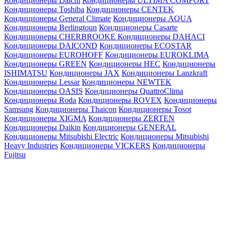
Кондиционеры Daichi
Кондиционеры ULTIMA COMFORT
Кондиционеры Toshiba
Кондиционеры CENTEK
Кондиционеры General Climate
Кондиционеры AQUA
Кондиционеры Berlingtoun
Кондиционеры Casarte
Кондиционеры CHERBROOKE
Кондиционеры DAHACI
Кондиционеры DAICOND
Кондиционеры ECOSTAR
Кондиционеры EUROHOFF
Кондиционеры EUROKLIMA
Кондиционеры GREEN
Кондиционеры HEC
Кондиционеры
ISHIMATSU
Кондиционеры JAX
Кондиционеры Lanzkraft
Кондиционеры Lessar
Кондиционеры NEWTEK
Кондиционеры OASIS
Кондиционеры QuattroClima
Кондиционеры Roda
Кондиционеры ROVEX
Кондиционеры
Samsung
Кондиционеры Thaicon
Кондиционеры Tosot
Кондиционеры XIGMA
Кондиционеры ZERTEN
Кондиционеры Daikin
Кондиционеры GENERAL
Кондиционеры Mitsubishi Electric
Кондиционеры Mitsubishi
Heavy Industries
Кондиционеры VICKERS
Кондиционеры
Fujitsu