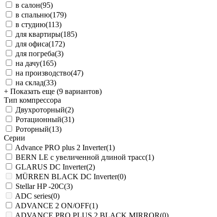
в салон
(95)
в спальню
(179)
в студию
(113)
для квартиры
(185)
для офиса
(172)
для погреба
(3)
на дачу
(165)
на производство
(47)
на склад
(33)
+ Показать еще (9 вариантов)
Тип компрессора
Двухроторный
(2)
Ротационный
(31)
Роторный
(13)
Серии
Advance PRO plus 2 Inverter
(1)
BERN LE с увеличенной длиной трасс
(1)
GLARUS DC Inverter
(2)
MÜRREN BLACK DC Inverter
(0)
Stellar HP -20С
(3)
ADC series
(0)
ADVANCE 2 ON/OFF
(1)
ADVANCE PRO PLUS 2 BLACK MIRROR
(0)