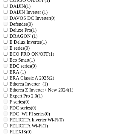
CORSO ON/OFF
(1)
DAIJIN
(1)
DAIJIN Inverter
(1)
DAVOS DC Inverter
(0)
Defender
(0)
Deluxe Pro
(1)
DRAGON
(1)
E Delux Inverter
(1)
E series
(0)
ECO PRO ON/OFF
(1)
Eco Smart
(1)
EDC series
(0)
ERA
(1)
ERA Classic A 2025
(2)
Etherea Inverter+
(1)
Etherea Z Inverter+ New 2024
(1)
Expert Pro 2.0
(1)
F series
(0)
FDC series
(0)
FDC_WI FI series
(0)
FELICITA Inverter Wi-Fi
(0)
FELICITA Wi-Fi
(1)
FLEXIS
(0)