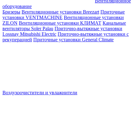
Вентиляционное
оборудование
Бризеры
Вентиляционные установки Breezart
Приточные
установки VENTMACHINE
Вентиляционные установки
ZILON
Вентиляционные установки КЛИМАТ
Канальные
вентиляторы Soler Palau
Приточно-вытяжные установки
Lossnay Mitsubishi Electric
Приточно-вытяжные установки с
рекуперацией
Приточные установки General Climate
Воздухоочистители и увлажнители