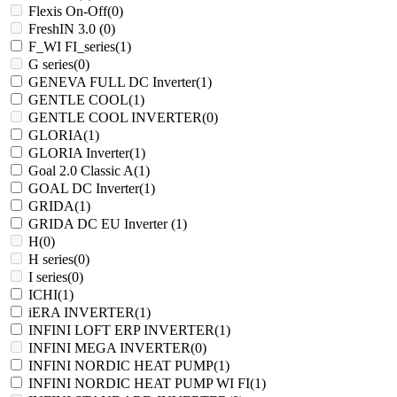
Flexis On-Off
(0)
FreshIN 3.0
(0)
F_WI FI_series
(1)
G series
(0)
GENEVA FULL DC Inverter
(1)
GENTLE COOL
(1)
GENTLE COOL INVERTER
(0)
GLORIA
(1)
GLORIA Inverter
(1)
Goal 2.0 Classic A
(1)
GOAL DC Inverter
(1)
GRIDA
(1)
GRIDA DC EU Inverter
(1)
H
(0)
H series
(0)
I series
(0)
ICHI
(1)
iERA INVERTER
(1)
INFINI LOFT ERP INVERTER
(1)
INFINI MEGA INVERTER
(0)
INFINI NORDIC HEAT PUMP
(1)
INFINI NORDIC HEAT PUMP WI FI
(1)