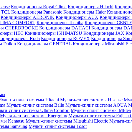
sense
Кондиционеры Royal Clima
Кондиционеры Hitachi
Кондиц
 TCL
Кондиционеры Panasonic
Кондиционеры Haier
Кондиционе
Кондиционеры AERONIK
Кондиционеры AUX
Кондиционеры 
LTIMA COMFORT
Кондиционеры Toshiba
Кондиционеры CENT
еры CHERBROOKE
Кондиционеры DAHACI
Кондиционеры D
ионеры HEC
Кондиционеры ISHIMATSU
Кондиционеры JAX
Ко
Кондиционеры Roda
Кондиционеры ROVEX
Кондиционеры Sam
 Daikin
Кондиционеры GENERAL
Кондиционеры Mitsubishi Elec
емы
ульти-сплит системы Hitachi
Мульти-сплит системы Hisense
Мул
ima
Мульти-сплит системы Ballu
Мульти-сплит системы AQUA
М
ьти-сплит системы Ultima Comfort
Мульти-сплит-системы MIdea
Мульти-сплит системы Energolux
Мульти-сплит системы Fujitsu G
емы Kentatsu
Мульти-сплит системы Mitsubishi Electric
Мульти-спл
темы Samsung
Мульти-сплит системы Tosot