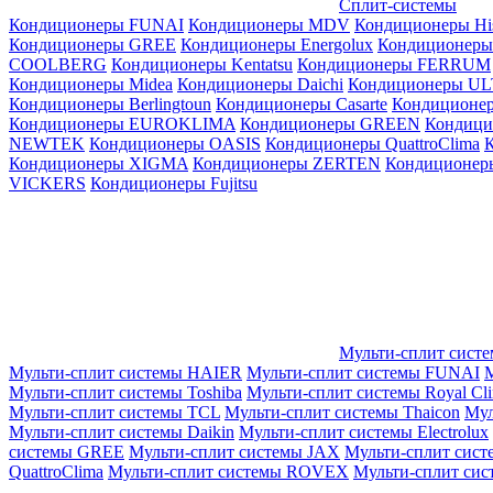
Сплит-системы
Кондиционеры FUNAI
Кондиционеры MDV
Кондиционеры Hi
Кондиционеры GREE
Кондиционеры Energolux
Кондиционеры
СOOLBERG
Кондиционеры Kentatsu
Кондиционеры FERRUM
Кондиционеры Midea
Кондиционеры Daichi
Кондиционеры U
Кондиционеры Berlingtoun
Кондиционеры Casarte
Кондицион
Кондиционеры EUROKLIMA
Кондиционеры GREEN
Кондиц
NEWTEK
Кондиционеры OASIS
Кондиционеры QuattroClima
Кондиционеры XIGMA
Кондиционеры ZERTEN
Кондиционеры
VICKERS
Кондиционеры Fujitsu
Мульти-сплит сист
Мульти-сплит системы HAIER
Мульти-сплит системы FUNAI
М
Мульти-сплит системы Toshiba
Мульти-сплит системы Royal Cl
Мульти-сплит системы TCL
Мульти-сплит системы Thaicon
Мул
Мульти-сплит системы Daikin
Мульти-сплит системы Electrolux
системы GREE
Мульти-сплит системы JAX
Мульти-сплит сист
QuattroClima
Мульти-сплит системы ROVEX
Мульти-сплит сис