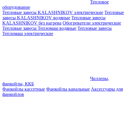
Тепловое
оборудование
Тепловые завесы KALASHNIKOV электрические
Тепловые
завесы KALASHNIKOV водяные
Тепловые завесы
KALASHNIKOV без нагрева
Обогреватели электрические
Тепловые завесы Тепломаш водяные
Тепловые завесы
Тепломаш электрические
Чиллеры,
фанкойлы, ККБ
Фанкойлы кассетные
Фанкойлы канальные
Аксессуары для
фанкойлов