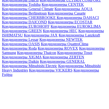
Кондиционеры Daichi
Кондиционеры ULTIMA COMFORT
Кондиционеры Toshiba
Кондиционеры CENTEK
Кондиционеры General Climate
Кондиционеры AQUA
Кондиционеры Berlingtoun
Кондиционеры Casarte
Кондиционеры CHERBROOKE
Кондиционеры DAHACI
Кондиционеры DAICOND
Кондиционеры ECOSTAR
Кондиционеры EUROHOFF
Кондиционеры EUROKLIMA
Кондиционеры GREEN
Кондиционеры HEC
Кондиционеры
ISHIMATSU
Кондиционеры JAX
Кондиционеры Lanzkraft
Кондиционеры Lessar
Кондиционеры NEWTEK
Кондиционеры OASIS
Кондиционеры QuattroClima
Кондиционеры Roda
Кондиционеры ROVEX
Кондиционеры
Samsung
Кондиционеры Thaicon
Кондиционеры Tosot
Кондиционеры XIGMA
Кондиционеры ZERTEN
Кондиционеры Daikin
Кондиционеры GENERAL
Кондиционеры Mitsubishi Electric
Кондиционеры Mitsubishi
Heavy Industries
Кондиционеры VICKERS
Кондиционеры
Fujitsu