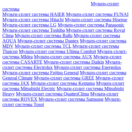
Мульти-сплит
системы
Мульти-сплит системы HAIER
Мульти-сплит системы FUNAI
Мульти-сплит системы Hitachi
Мульти-сплит системы Hisense
Мульти-сплит системы LG
Мульти-сплит системы Panasonic
Мульти-сплит системы Toshiba
Мульти-сплит системы Royal
Clima
Мульти-сплит системы Ballu
Мульти-сплит системы
AQUA
Мульти-сплит системы Dantex
Мульти-сплит системы
MDV
Мульти-сплит системы TCL
Мульти-сплит системы
Thaicon
Мульти-сплит системы Ultima Comfort
Мульти-сплит-
системы MIdea
Мульти-сплит системы AUX
Мульти-сплит
системы CASARTE
Мульти-сплит системы Daikin
Мульти-
сплит системы Electrolux
Мульти-сплит системы Energolux
Мульти-сплит системы Fujitsu General
Мульти-сплит системы
General Climate
Мульти-сплит системы GREE
Мульти-сплит
системы JAX
Мульти-сплит системы Kentatsu
Мульти-сплит
системы Mitsubishi Electric
Мульти-сплит системы Mitsubishi
Heavy
Мульти-сплит системы QuattroClima
Мульти-сплит
системы ROVEX
Мульти-сплит системы Samsung
Мульти-
сплит системы Tosot