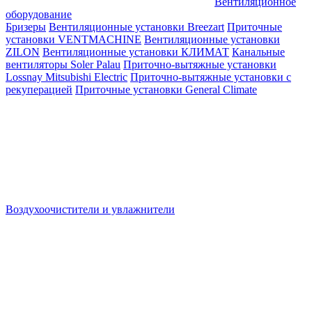
Вентиляционное
оборудование
Бризеры
Вентиляционные установки Breezart
Приточные
установки VENTMACHINE
Вентиляционные установки
ZILON
Вентиляционные установки КЛИМАТ
Канальные
вентиляторы Soler Palau
Приточно-вытяжные установки
Lossnay Mitsubishi Electric
Приточно-вытяжные установки с
рекуперацией
Приточные установки General Climate
Воздухоочистители и увлажнители