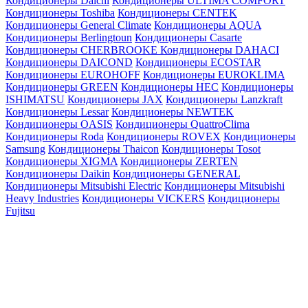
Кондиционеры Daichi
Кондиционеры ULTIMA COMFORT
Кондиционеры Toshiba
Кондиционеры CENTEK
Кондиционеры General Climate
Кондиционеры AQUA
Кондиционеры Berlingtoun
Кондиционеры Casarte
Кондиционеры CHERBROOKE
Кондиционеры DAHACI
Кондиционеры DAICOND
Кондиционеры ECOSTAR
Кондиционеры EUROHOFF
Кондиционеры EUROKLIMA
Кондиционеры GREEN
Кондиционеры HEC
Кондиционеры
ISHIMATSU
Кондиционеры JAX
Кондиционеры Lanzkraft
Кондиционеры Lessar
Кондиционеры NEWTEK
Кондиционеры OASIS
Кондиционеры QuattroClima
Кондиционеры Roda
Кондиционеры ROVEX
Кондиционеры
Samsung
Кондиционеры Thaicon
Кондиционеры Tosot
Кондиционеры XIGMA
Кондиционеры ZERTEN
Кондиционеры Daikin
Кондиционеры GENERAL
Кондиционеры Mitsubishi Electric
Кондиционеры Mitsubishi
Heavy Industries
Кондиционеры VICKERS
Кондиционеры
Fujitsu