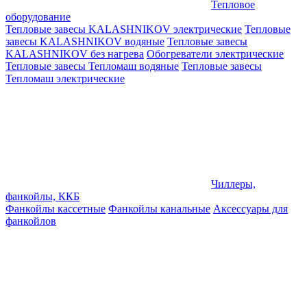
Тепловое
оборудование
Тепловые завесы KALASHNIKOV электрические
Тепловые
завесы KALASHNIKOV водяные
Тепловые завесы
KALASHNIKOV без нагрева
Обогреватели электрические
Тепловые завесы Тепломаш водяные
Тепловые завесы
Тепломаш электрические
Чиллеры,
фанкойлы, ККБ
Фанкойлы кассетные
Фанкойлы канальные
Аксессуары для
фанкойлов