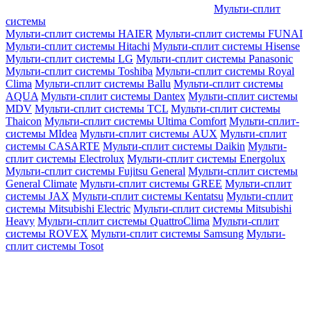
Мульти-сплит
системы
Мульти-сплит системы HAIER
Мульти-сплит системы FUNAI
Мульти-сплит системы Hitachi
Мульти-сплит системы Hisense
Мульти-сплит системы LG
Мульти-сплит системы Panasonic
Мульти-сплит системы Toshiba
Мульти-сплит системы Royal
Clima
Мульти-сплит системы Ballu
Мульти-сплит системы
AQUA
Мульти-сплит системы Dantex
Мульти-сплит системы
MDV
Мульти-сплит системы TCL
Мульти-сплит системы
Thaicon
Мульти-сплит системы Ultima Comfort
Мульти-сплит-
системы MIdea
Мульти-сплит системы AUX
Мульти-сплит
системы CASARTE
Мульти-сплит системы Daikin
Мульти-
сплит системы Electrolux
Мульти-сплит системы Energolux
Мульти-сплит системы Fujitsu General
Мульти-сплит системы
General Climate
Мульти-сплит системы GREE
Мульти-сплит
системы JAX
Мульти-сплит системы Kentatsu
Мульти-сплит
системы Mitsubishi Electric
Мульти-сплит системы Mitsubishi
Heavy
Мульти-сплит системы QuattroClima
Мульти-сплит
системы ROVEX
Мульти-сплит системы Samsung
Мульти-
сплит системы Tosot