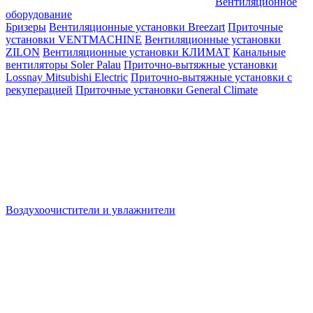
Вентиляционное
оборудование
Бризеры
Вентиляционные установки Breezart
Приточные
установки VENTMACHINE
Вентиляционные установки
ZILON
Вентиляционные установки КЛИМАТ
Канальные
вентиляторы Soler Palau
Приточно-вытяжные установки
Lossnay Mitsubishi Electric
Приточно-вытяжные установки с
рекуперацией
Приточные установки General Climate
Воздухоочистители и увлажнители