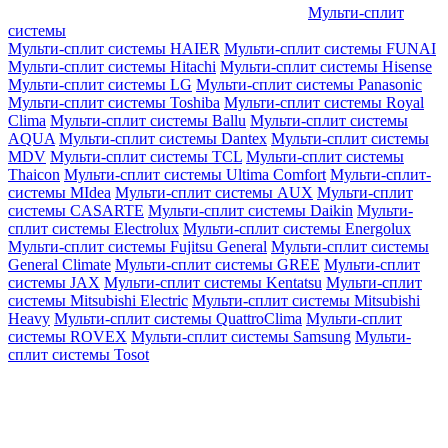
Мульти-сплит
системы
Мульти-сплит системы HAIER
Мульти-сплит системы FUNAI
Мульти-сплит системы Hitachi
Мульти-сплит системы Hisense
Мульти-сплит системы LG
Мульти-сплит системы Panasonic
Мульти-сплит системы Toshiba
Мульти-сплит системы Royal
Clima
Мульти-сплит системы Ballu
Мульти-сплит системы
AQUA
Мульти-сплит системы Dantex
Мульти-сплит системы
MDV
Мульти-сплит системы TCL
Мульти-сплит системы
Thaicon
Мульти-сплит системы Ultima Comfort
Мульти-сплит-
системы MIdea
Мульти-сплит системы AUX
Мульти-сплит
системы CASARTE
Мульти-сплит системы Daikin
Мульти-
сплит системы Electrolux
Мульти-сплит системы Energolux
Мульти-сплит системы Fujitsu General
Мульти-сплит системы
General Climate
Мульти-сплит системы GREE
Мульти-сплит
системы JAX
Мульти-сплит системы Kentatsu
Мульти-сплит
системы Mitsubishi Electric
Мульти-сплит системы Mitsubishi
Heavy
Мульти-сплит системы QuattroClima
Мульти-сплит
системы ROVEX
Мульти-сплит системы Samsung
Мульти-
сплит системы Tosot