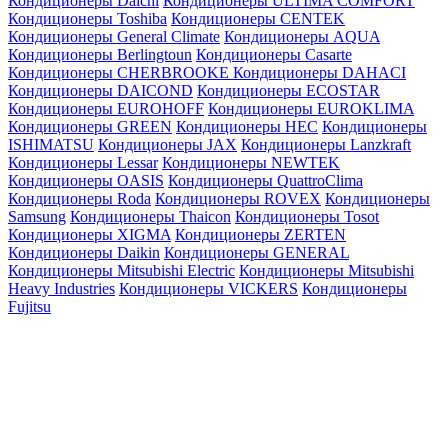
Кондиционеры Daichi
Кондиционеры ULTIMA COMFORT
Кондиционеры Toshiba
Кондиционеры CENTEK
Кондиционеры General Climate
Кондиционеры AQUA
Кондиционеры Berlingtoun
Кондиционеры Casarte
Кондиционеры CHERBROOKE
Кондиционеры DAHACI
Кондиционеры DAICOND
Кондиционеры ECOSTAR
Кондиционеры EUROHOFF
Кондиционеры EUROKLIMA
Кондиционеры GREEN
Кондиционеры HEC
Кондиционеры
ISHIMATSU
Кондиционеры JAX
Кондиционеры Lanzkraft
Кондиционеры Lessar
Кондиционеры NEWTEK
Кондиционеры OASIS
Кондиционеры QuattroClima
Кондиционеры Roda
Кондиционеры ROVEX
Кондиционеры
Samsung
Кондиционеры Thaicon
Кондиционеры Tosot
Кондиционеры XIGMA
Кондиционеры ZERTEN
Кондиционеры Daikin
Кондиционеры GENERAL
Кондиционеры Mitsubishi Electric
Кондиционеры Mitsubishi
Heavy Industries
Кондиционеры VICKERS
Кондиционеры
Fujitsu