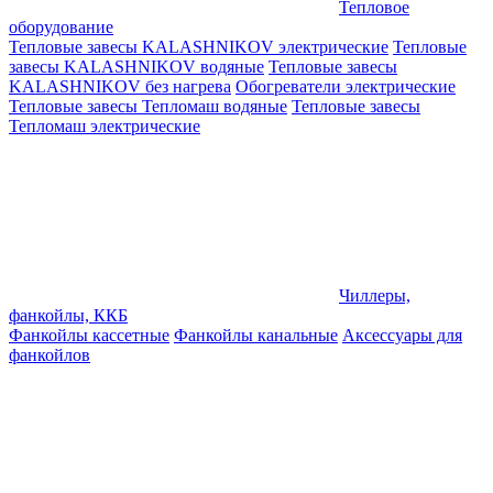
Тепловое
оборудование
Тепловые завесы KALASHNIKOV электрические
Тепловые
завесы KALASHNIKOV водяные
Тепловые завесы
KALASHNIKOV без нагрева
Обогреватели электрические
Тепловые завесы Тепломаш водяные
Тепловые завесы
Тепломаш электрические
Чиллеры,
фанкойлы, ККБ
Фанкойлы кассетные
Фанкойлы канальные
Аксессуары для
фанкойлов