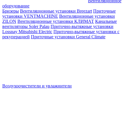
Вентиляционное
оборудование
Бризеры
Вентиляционные установки Breezart
Приточные
установки VENTMACHINE
Вентиляционные установки
ZILON
Вентиляционные установки КЛИМАТ
Канальные
вентиляторы Soler Palau
Приточно-вытяжные установки
Lossnay Mitsubishi Electric
Приточно-вытяжные установки с
рекуперацией
Приточные установки General Climate
Воздухоочистители и увлажнители