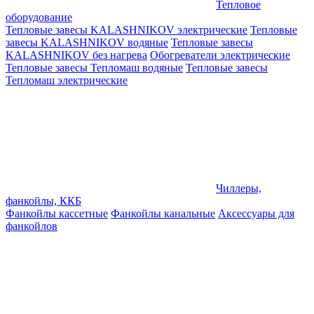
Тепловое
оборудование
Тепловые завесы KALASHNIKOV электрические
Тепловые
завесы KALASHNIKOV водяные
Тепловые завесы
KALASHNIKOV без нагрева
Обогреватели электрические
Тепловые завесы Тепломаш водяные
Тепловые завесы
Тепломаш электрические
Чиллеры,
фанкойлы, ККБ
Фанкойлы кассетные
Фанкойлы канальные
Аксессуары для
фанкойлов