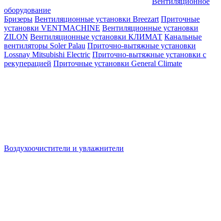
Вентиляционное
оборудование
Бризеры
Вентиляционные установки Breezart
Приточные
установки VENTMACHINE
Вентиляционные установки
ZILON
Вентиляционные установки КЛИМАТ
Канальные
вентиляторы Soler Palau
Приточно-вытяжные установки
Lossnay Mitsubishi Electric
Приточно-вытяжные установки с
рекуперацией
Приточные установки General Climate
Воздухоочистители и увлажнители