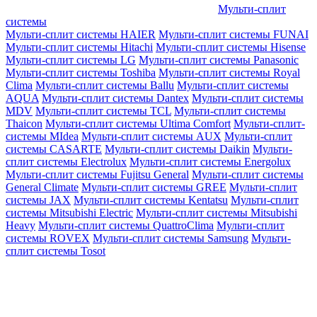
Мульти-сплит
системы
Мульти-сплит системы HAIER
Мульти-сплит системы FUNAI
Мульти-сплит системы Hitachi
Мульти-сплит системы Hisense
Мульти-сплит системы LG
Мульти-сплит системы Panasonic
Мульти-сплит системы Toshiba
Мульти-сплит системы Royal
Clima
Мульти-сплит системы Ballu
Мульти-сплит системы
AQUA
Мульти-сплит системы Dantex
Мульти-сплит системы
MDV
Мульти-сплит системы TCL
Мульти-сплит системы
Thaicon
Мульти-сплит системы Ultima Comfort
Мульти-сплит-
системы MIdea
Мульти-сплит системы AUX
Мульти-сплит
системы CASARTE
Мульти-сплит системы Daikin
Мульти-
сплит системы Electrolux
Мульти-сплит системы Energolux
Мульти-сплит системы Fujitsu General
Мульти-сплит системы
General Climate
Мульти-сплит системы GREE
Мульти-сплит
системы JAX
Мульти-сплит системы Kentatsu
Мульти-сплит
системы Mitsubishi Electric
Мульти-сплит системы Mitsubishi
Heavy
Мульти-сплит системы QuattroClima
Мульти-сплит
системы ROVEX
Мульти-сплит системы Samsung
Мульти-
сплит системы Tosot