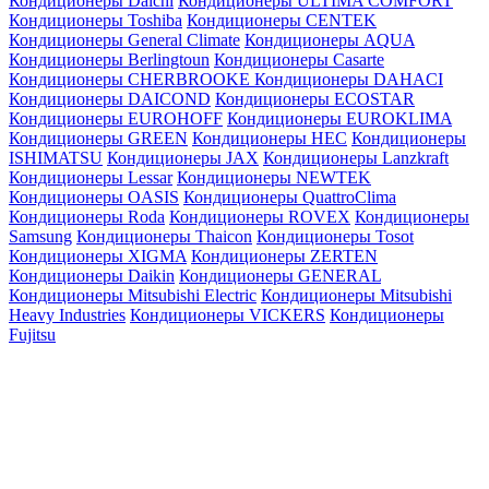
Кондиционеры Daichi
Кондиционеры ULTIMA COMFORT
Кондиционеры Toshiba
Кондиционеры CENTEK
Кондиционеры General Climate
Кондиционеры AQUA
Кондиционеры Berlingtoun
Кондиционеры Casarte
Кондиционеры CHERBROOKE
Кондиционеры DAHACI
Кондиционеры DAICOND
Кондиционеры ECOSTAR
Кондиционеры EUROHOFF
Кондиционеры EUROKLIMA
Кондиционеры GREEN
Кондиционеры HEC
Кондиционеры
ISHIMATSU
Кондиционеры JAX
Кондиционеры Lanzkraft
Кондиционеры Lessar
Кондиционеры NEWTEK
Кондиционеры OASIS
Кондиционеры QuattroClima
Кондиционеры Roda
Кондиционеры ROVEX
Кондиционеры
Samsung
Кондиционеры Thaicon
Кондиционеры Tosot
Кондиционеры XIGMA
Кондиционеры ZERTEN
Кондиционеры Daikin
Кондиционеры GENERAL
Кондиционеры Mitsubishi Electric
Кондиционеры Mitsubishi
Heavy Industries
Кондиционеры VICKERS
Кондиционеры
Fujitsu