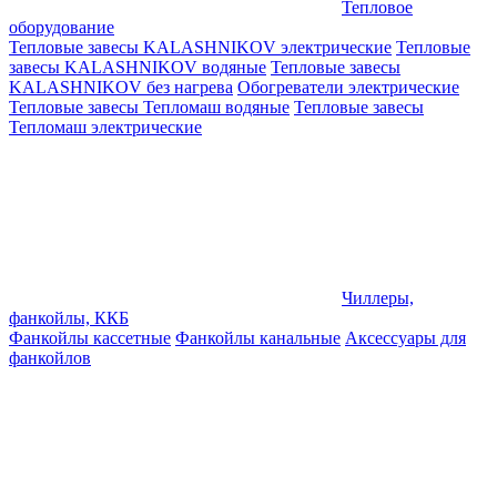
Тепловое
оборудование
Тепловые завесы KALASHNIKOV электрические
Тепловые
завесы KALASHNIKOV водяные
Тепловые завесы
KALASHNIKOV без нагрева
Обогреватели электрические
Тепловые завесы Тепломаш водяные
Тепловые завесы
Тепломаш электрические
Чиллеры,
фанкойлы, ККБ
Фанкойлы кассетные
Фанкойлы канальные
Аксессуары для
фанкойлов