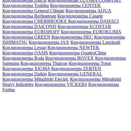
Кондиционеры Daichi
Кондиционеры ULTIMA COMFORT
Кондиционеры Toshiba
Кондиционеры CENTEK
Кондиционеры General Climate
Кондиционеры AQUA
Кондиционеры Berlingtoun
Кондиционеры Casarte
Кондиционеры CHERBROOKE
Кондиционеры DAHACI
Кондиционеры DAICOND
Кондиционеры ECOSTAR
Кондиционеры EUROHOFF
Кондиционеры EUROKLIMA
Кондиционеры GREEN
Кондиционеры HEC
Кондиционеры
ISHIMATSU
Кондиционеры JAX
Кондиционеры Lanzkraft
Кондиционеры Lessar
Кондиционеры NEWTEK
Кондиционеры OASIS
Кондиционеры QuattroClima
Кондиционеры Roda
Кондиционеры ROVEX
Кондиционеры
Samsung
Кондиционеры Thaicon
Кондиционеры Tosot
Кондиционеры XIGMA
Кондиционеры ZERTEN
Кондиционеры Daikin
Кондиционеры GENERAL
Кондиционеры Mitsubishi Electric
Кондиционеры Mitsubishi
Heavy Industries
Кондиционеры VICKERS
Кондиционеры
Fujitsu