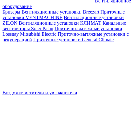
Вентиляционное
оборудование
Бризеры
Вентиляционные установки Breezart
Приточные
установки VENTMACHINE
Вентиляционные установки
ZILON
Вентиляционные установки КЛИМАТ
Канальные
вентиляторы Soler Palau
Приточно-вытяжные установки
Lossnay Mitsubishi Electric
Приточно-вытяжные установки с
рекуперацией
Приточные установки General Climate
Воздухоочистители и увлажнители