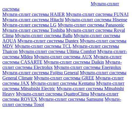
Мульти-сплит
системы
Мульти-сплит системы HAIER
Мульти-сплит системы FUNAI
Мульти-сплит системы Hitachi
Мульти-сплит системы Hisense
Мульти-сплит системы LG
Мульти-сплит системы Panasonic
Мульти-сплит системы Toshiba
Мульти-сплит системы Royal
Clima
Мульти-сплит системы Ballu
Мульти-сплит системы
AQUA
Мульти-сплит системы Dantex
Мульти-сплит системы
MDV
Мульти-сплит системы TCL
Мульти-сплит системы
Thaicon
Мульти-сплит системы Ultima Comfort
Мульти-сплит-
системы MIdea
Мульти-сплит системы AUX
Мульти-сплит
системы CASARTE
Мульти-сплит системы Daikin
Мульти-
сплит системы Electrolux
Мульти-сплит системы Energolux
Мульти-сплит системы Fujitsu General
Мульти-сплит системы
General Climate
Мульти-сплит системы GREE
Мульти-сплит
системы JAX
Мульти-сплит системы Kentatsu
Мульти-сплит
системы Mitsubishi Electric
Мульти-сплит системы Mitsubishi
Heavy
Мульти-сплит системы QuattroClima
Мульти-сплит
системы ROVEX
Мульти-сплит системы Samsung
Мульти-
сплит системы Tosot