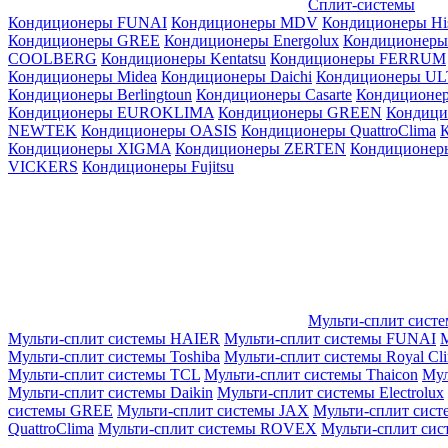
Сплит-системы
Кондиционеры FUNAI
Кондиционеры MDV
Кондиционеры Hi
Кондиционеры GREE
Кондиционеры Energolux
Кондиционеры
СOOLBERG
Кондиционеры Kentatsu
Кондиционеры FERRUM
Кондиционеры Midea
Кондиционеры Daichi
Кондиционеры U
Кондиционеры Berlingtoun
Кондиционеры Casarte
Кондицион
Кондиционеры EUROKLIMA
Кондиционеры GREEN
Кондиц
NEWTEK
Кондиционеры OASIS
Кондиционеры QuattroClima
Кондиционеры XIGMA
Кондиционеры ZERTEN
Кондиционеры
VICKERS
Кондиционеры Fujitsu
Мульти-сплит сист
Мульти-сплит системы HAIER
Мульти-сплит системы FUNAI
М
Мульти-сплит системы Toshiba
Мульти-сплит системы Royal Cl
Мульти-сплит системы TCL
Мульти-сплит системы Thaicon
Мул
Мульти-сплит системы Daikin
Мульти-сплит системы Electrolux
системы GREE
Мульти-сплит системы JAX
Мульти-сплит сист
QuattroClima
Мульти-сплит системы ROVEX
Мульти-сплит сис