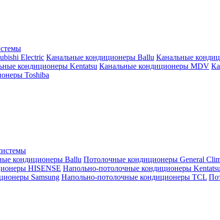
истемы
ishi Electric
Канальные кондиционеры Ballu
Канальные кондиц
ьные кондиционеры Kentatsu
Канальные кондиционеры MDV
Ка
онеры Toshiba
системы
ные кондиционеры Ballu
Потолочные кондиционеры General Clim
ционеры HISENSE
Напольно-потолочные кондиционеры Kentats
ционеры Samsung
Напольно-потолочные кондиционеры TCL
Пот