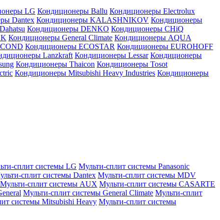
ионеры LG
Кондиционеры Ballu
Кондиционеры Electrolux
ры Dantex
Кондиционеры KALASHNIKOV
Кондиционеры
Dahatsu
Кондиционеры DENKO
Кондиционеры CHiQ
EK
Кондиционеры General Climate
Кондиционеры AQUA
AICOND
Кондиционеры ECOSTAR
Кондиционеры EUROHOFF
ндиционеры Lanzkraft
Кондиционеры Lessar
Кондиционеры
sung
Кондиционеры Thaicon
Кондиционеры Tosot
tric
Кондиционеры Mitsubishi Heavy Industries
Кондиционеры
ьти-сплит системы LG
Мульти-сплит системы Panasonic
ульти-сплит системы Dantex
Мульти-сплит системы MDV
Мульти-сплит системы AUX
Мульти-сплит системы CASARTE
eneral
Мульти-сплит системы General Climate
Мульти-сплит
ит системы Mitsubishi Heavy
Мульти-сплит системы