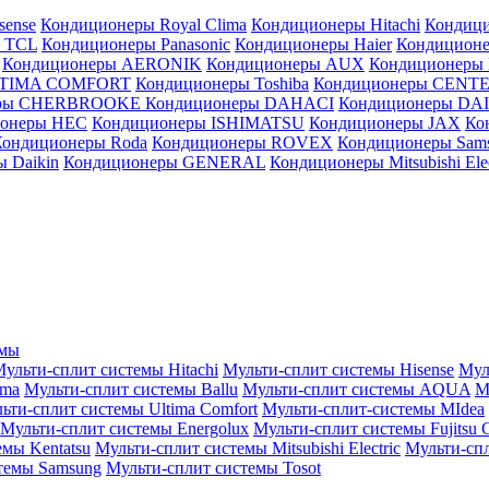
sense
Кондиционеры Royal Clima
Кондиционеры Hitachi
Кондиц
 TCL
Кондиционеры Panasonic
Кондиционеры Haier
Кондиционе
Кондиционеры AERONIK
Кондиционеры AUX
Кондиционеры 
LTIMA COMFORT
Кондиционеры Toshiba
Кондиционеры CENT
еры CHERBROOKE
Кондиционеры DAHACI
Кондиционеры D
ионеры HEC
Кондиционеры ISHIMATSU
Кондиционеры JAX
Ко
Кондиционеры Roda
Кондиционеры ROVEX
Кондиционеры Sam
 Daikin
Кондиционеры GENERAL
Кондиционеры Mitsubishi Elec
емы
ульти-сплит системы Hitachi
Мульти-сплит системы Hisense
Мул
ima
Мульти-сплит системы Ballu
Мульти-сплит системы AQUA
М
ьти-сплит системы Ultima Comfort
Мульти-сплит-системы MIdea
Мульти-сплит системы Energolux
Мульти-сплит системы Fujitsu G
емы Kentatsu
Мульти-сплит системы Mitsubishi Electric
Мульти-спл
темы Samsung
Мульти-сплит системы Tosot