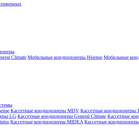
серверных
ионеры
ral Climate
Мобильные кондиционеры Hisense
Мобильные конд
истемы
ense
Кассетные кондиционеры MDV
Кассетные кондиционеры 
неры LG
Кассетные кондиционеры General Climate
Кассетные конд
atsu
Кассетные кондиционеры MIDEA
Кассетные кондиционер