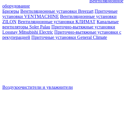
Вентиляционное
оборудование
Бризеры
Вентиляционные установки Breezart
Приточные
установки VENTMACHINE
Вентиляционные установки
ZILON
Вентиляционные установки КЛИМАТ
Канальные
вентиляторы Soler Palau
Приточно-вытяжные установки
Lossnay Mitsubishi Electric
Приточно-вытяжные установки с
рекуперацией
Приточные установки General Climate
Воздухоочистители и увлажнители