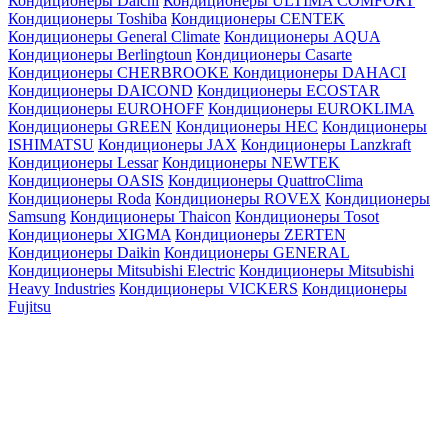
Кондиционеры Daichi
Кондиционеры ULTIMA COMFORT
Кондиционеры Toshiba
Кондиционеры CENTEK
Кондиционеры General Climate
Кондиционеры AQUA
Кондиционеры Berlingtoun
Кондиционеры Casarte
Кондиционеры CHERBROOKE
Кондиционеры DAHACI
Кондиционеры DAICOND
Кондиционеры ECOSTAR
Кондиционеры EUROHOFF
Кондиционеры EUROKLIMA
Кондиционеры GREEN
Кондиционеры HEC
Кондиционеры
ISHIMATSU
Кондиционеры JAX
Кондиционеры Lanzkraft
Кондиционеры Lessar
Кондиционеры NEWTEK
Кондиционеры OASIS
Кондиционеры QuattroClima
Кондиционеры Roda
Кондиционеры ROVEX
Кондиционеры
Samsung
Кондиционеры Thaicon
Кондиционеры Tosot
Кондиционеры XIGMA
Кондиционеры ZERTEN
Кондиционеры Daikin
Кондиционеры GENERAL
Кондиционеры Mitsubishi Electric
Кондиционеры Mitsubishi
Heavy Industries
Кондиционеры VICKERS
Кондиционеры
Fujitsu