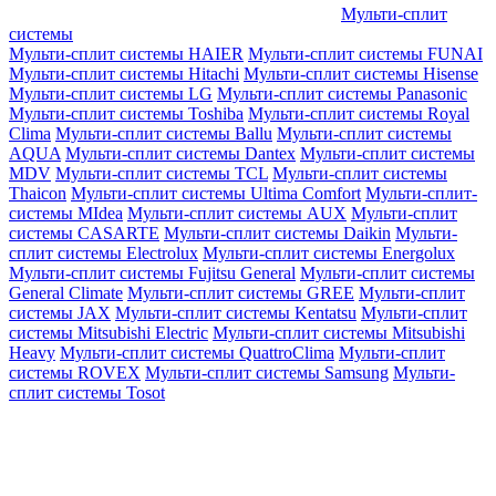
Мульти-сплит
системы
Мульти-сплит системы HAIER
Мульти-сплит системы FUNAI
Мульти-сплит системы Hitachi
Мульти-сплит системы Hisense
Мульти-сплит системы LG
Мульти-сплит системы Panasonic
Мульти-сплит системы Toshiba
Мульти-сплит системы Royal
Clima
Мульти-сплит системы Ballu
Мульти-сплит системы
AQUA
Мульти-сплит системы Dantex
Мульти-сплит системы
MDV
Мульти-сплит системы TCL
Мульти-сплит системы
Thaicon
Мульти-сплит системы Ultima Comfort
Мульти-сплит-
системы MIdea
Мульти-сплит системы AUX
Мульти-сплит
системы CASARTE
Мульти-сплит системы Daikin
Мульти-
сплит системы Electrolux
Мульти-сплит системы Energolux
Мульти-сплит системы Fujitsu General
Мульти-сплит системы
General Climate
Мульти-сплит системы GREE
Мульти-сплит
системы JAX
Мульти-сплит системы Kentatsu
Мульти-сплит
системы Mitsubishi Electric
Мульти-сплит системы Mitsubishi
Heavy
Мульти-сплит системы QuattroClima
Мульти-сплит
системы ROVEX
Мульти-сплит системы Samsung
Мульти-
сплит системы Tosot