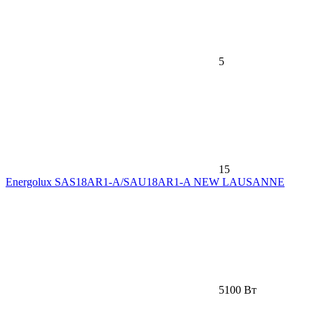
5
15
Energolux SAS18AR1-A/SAU18AR1-A NEW LAUSANNE
5100 Вт