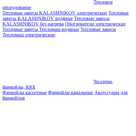
Тепловое
оборудование
Тепловые завесы KALASHNIKOV электрические
Тепловые
завесы KALASHNIKOV водяные
Тепловые завесы
KALASHNIKOV без нагрева
Обогреватели электрические
Тепловые завесы Тепломаш водяные
Тепловые завесы
Тепломаш электрические
Чиллеры,
фанкойлы, ККБ
Фанкойлы кассетные
Фанкойлы канальные
Аксессуары для
фанкойлов