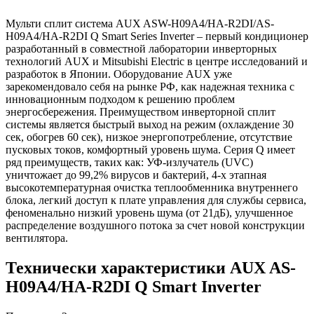
Мульти сплит система AUX ASW-H09A4/HA-R2DI/AS-
H09A4/HA-R2DI Q Smart Series Inverter – первый кондиционер
разработанный в совместной лаборатории инверторных
технологий AUX и Mitsubishi Electric в центре исследований и
разработок в Японии. Оборудование AUX уже
зарекомендовало себя на рынке РФ, как надежная техника с
инновационным подходом к решению проблем
энергосбережения. Преимуществом инверторной сплит
системы является быстрый выход на режим (охлаждение 30
сек, обогрев 60 сек), низкое энергопотребление, отсутствие
пусковых токов, комфортный уровень шума. Серия Q имеет
ряд преимуществ, таких как: УФ-излучатель (UVC)
уничтожает до 99,2% вирусов и бактерий, 4-х этапная
высокотемпературная очистка теплообменника внутреннего
блока, легкий доступ к плате управления для службы сервиса,
феноменально низкий уровень шума (от 21дБ), улучшенное
распределение воздушного потока за счет новой конструкции
вентилятора.
Технически характеристики AUX AS-
H09A4/HA-R2DI Q Smart Inverter