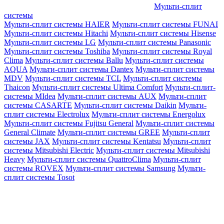
Мульти-сплит
системы
Мульти-сплит системы HAIER
Мульти-сплит системы FUNAI
Мульти-сплит системы Hitachi
Мульти-сплит системы Hisense
Мульти-сплит системы LG
Мульти-сплит системы Panasonic
Мульти-сплит системы Toshiba
Мульти-сплит системы Royal
Clima
Мульти-сплит системы Ballu
Мульти-сплит системы
AQUA
Мульти-сплит системы Dantex
Мульти-сплит системы
MDV
Мульти-сплит системы TCL
Мульти-сплит системы
Thaicon
Мульти-сплит системы Ultima Comfort
Мульти-сплит-
системы MIdea
Мульти-сплит системы AUX
Мульти-сплит
системы CASARTE
Мульти-сплит системы Daikin
Мульти-
сплит системы Electrolux
Мульти-сплит системы Energolux
Мульти-сплит системы Fujitsu General
Мульти-сплит системы
General Climate
Мульти-сплит системы GREE
Мульти-сплит
системы JAX
Мульти-сплит системы Kentatsu
Мульти-сплит
системы Mitsubishi Electric
Мульти-сплит системы Mitsubishi
Heavy
Мульти-сплит системы QuattroClima
Мульти-сплит
системы ROVEX
Мульти-сплит системы Samsung
Мульти-
сплит системы Tosot