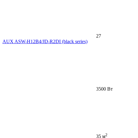
27
AUX ASW-H12B4/JD-R2DI (black series)
3500 Вт
2
35 м