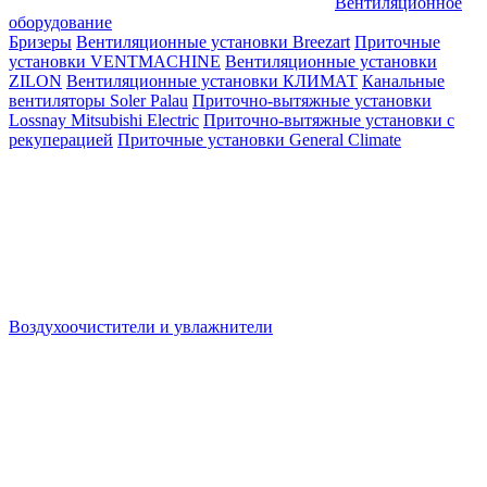
Вентиляционное
оборудование
Бризеры
Вентиляционные установки Breezart
Приточные
установки VENTMACHINE
Вентиляционные установки
ZILON
Вентиляционные установки КЛИМАТ
Канальные
вентиляторы Soler Palau
Приточно-вытяжные установки
Lossnay Mitsubishi Electric
Приточно-вытяжные установки с
рекуперацией
Приточные установки General Climate
Воздухоочистители и увлажнители