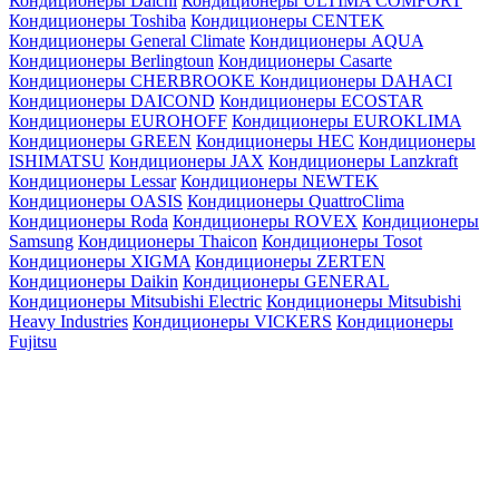
Кондиционеры Daichi
Кондиционеры ULTIMA COMFORT
Кондиционеры Toshiba
Кондиционеры CENTEK
Кондиционеры General Climate
Кондиционеры AQUA
Кондиционеры Berlingtoun
Кондиционеры Casarte
Кондиционеры CHERBROOKE
Кондиционеры DAHACI
Кондиционеры DAICOND
Кондиционеры ECOSTAR
Кондиционеры EUROHOFF
Кондиционеры EUROKLIMA
Кондиционеры GREEN
Кондиционеры HEC
Кондиционеры
ISHIMATSU
Кондиционеры JAX
Кондиционеры Lanzkraft
Кондиционеры Lessar
Кондиционеры NEWTEK
Кондиционеры OASIS
Кондиционеры QuattroClima
Кондиционеры Roda
Кондиционеры ROVEX
Кондиционеры
Samsung
Кондиционеры Thaicon
Кондиционеры Tosot
Кондиционеры XIGMA
Кондиционеры ZERTEN
Кондиционеры Daikin
Кондиционеры GENERAL
Кондиционеры Mitsubishi Electric
Кондиционеры Mitsubishi
Heavy Industries
Кондиционеры VICKERS
Кондиционеры
Fujitsu