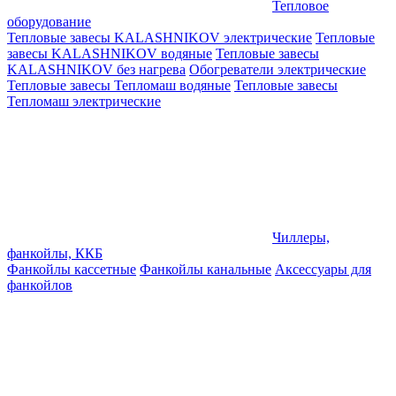
Тепловое
оборудование
Тепловые завесы KALASHNIKOV электрические
Тепловые
завесы KALASHNIKOV водяные
Тепловые завесы
KALASHNIKOV без нагрева
Обогреватели электрические
Тепловые завесы Тепломаш водяные
Тепловые завесы
Тепломаш электрические
Чиллеры,
фанкойлы, ККБ
Фанкойлы кассетные
Фанкойлы канальные
Аксессуары для
фанкойлов