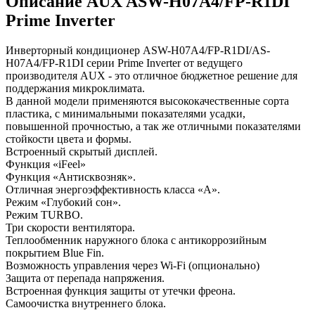
Описание AUX ASW-H07A4/FP-R1DI
Prime Inverter
Инверторный кондиционер ASW-H07A4/FP-R1DI/AS-
H07A4/FP-R1DI серии Prime Inverter от ведущего
производителя AUX - это отличное бюджетное решение для
поддержания микроклимата.
В данной модели применяются высококачественные сорта
пластика, с минимальными показателями усадки,
повышенной прочностью, а так же отличными показателями
стойкости цвета и формы.
Встроенный скрытый дисплей.
Функция «iFeel»
Функция «Антисквозняк».
Отличная энергоэффективность класса «A».
Режим «Глубокий сон».
Режим TURBO.
Три скорости вентилятора.
Теплообменник наружного блока с антикоррозийным
покрытием Blue Fin.
Возможность управления через Wi-Fi (опционально)
Защита от перепада напряжения.
Встроенная функция защиты от утечки фреона.
Самоочистка внутреннего блока.