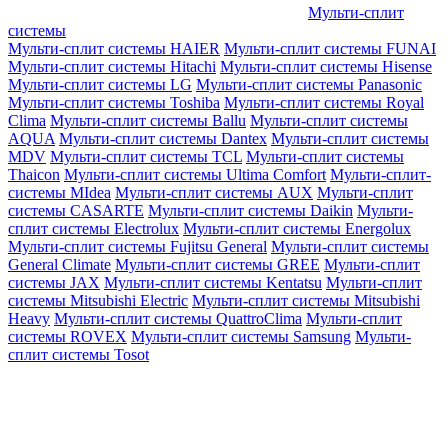
Мульти-сплит
системы
Мульти-сплит системы HAIER
Мульти-сплит системы FUNAI
Мульти-сплит системы Hitachi
Мульти-сплит системы Hisense
Мульти-сплит системы LG
Мульти-сплит системы Panasonic
Мульти-сплит системы Toshiba
Мульти-сплит системы Royal
Clima
Мульти-сплит системы Ballu
Мульти-сплит системы
AQUA
Мульти-сплит системы Dantex
Мульти-сплит системы
MDV
Мульти-сплит системы TCL
Мульти-сплит системы
Thaicon
Мульти-сплит системы Ultima Comfort
Мульти-сплит-
системы MIdea
Мульти-сплит системы AUX
Мульти-сплит
системы CASARTE
Мульти-сплит системы Daikin
Мульти-
сплит системы Electrolux
Мульти-сплит системы Energolux
Мульти-сплит системы Fujitsu General
Мульти-сплит системы
General Climate
Мульти-сплит системы GREE
Мульти-сплит
системы JAX
Мульти-сплит системы Kentatsu
Мульти-сплит
системы Mitsubishi Electric
Мульти-сплит системы Mitsubishi
Heavy
Мульти-сплит системы QuattroClima
Мульти-сплит
системы ROVEX
Мульти-сплит системы Samsung
Мульти-
сплит системы Tosot