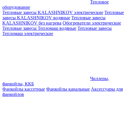
Тепловое
оборудование
Тепловые завесы KALASHNIKOV электрические
Тепловые
завесы KALASHNIKOV водяные
Тепловые завесы
KALASHNIKOV без нагрева
Обогреватели электрические
Тепловые завесы Тепломаш водяные
Тепловые завесы
Тепломаш электрические
Чиллеры,
фанкойлы, ККБ
Фанкойлы кассетные
Фанкойлы канальные
Аксессуары для
фанкойлов