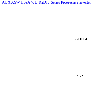
AUX ASW-H09A4/JD-R2DI J-Series Progressive inverter
2700 Вт
2
25 м