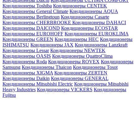
Кондиционеры Daichi
Кондиционеры ULTIMA COMFORT
Кондиционеры Toshiba
Кондиционеры CENTEK
Кондиционеры General Climate
Кондиционеры AQUA
Кондиционеры Berlingtoun
Кондиционеры Casarte
Кондиционеры CHERBROOKE
Кондиционеры DAHACI
Кондиционеры DAICOND
Кондиционеры ECOSTAR
Кондиционеры EUROHOFF
Кондиционеры EUROKLIMA
Кондиционеры GREEN
Кондиционеры HEC
Кондиционеры
ISHIMATSU
Кондиционеры JAX
Кондиционеры Lanzkraft
Кондиционеры Lessar
Кондиционеры NEWTEK
Кондиционеры OASIS
Кондиционеры QuattroClima
Кондиционеры Roda
Кондиционеры ROVEX
Кондиционеры
Samsung
Кондиционеры Thaicon
Кондиционеры Tosot
Кондиционеры XIGMA
Кондиционеры ZERTEN
Кондиционеры Daikin
Кондиционеры GENERAL
Кондиционеры Mitsubishi Electric
Кондиционеры Mitsubishi
Heavy Industries
Кондиционеры VICKERS
Кондиционеры
Fujitsu