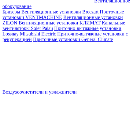
Вентиляционное
оборудование
Бризеры
Вентиляционные установки Breezart
Приточные
установки VENTMACHINE
Вентиляционные установки
ZILON
Вентиляционные установки КЛИМАТ
Канальные
вентиляторы Soler Palau
Приточно-вытяжные установки
Lossnay Mitsubishi Electric
Приточно-вытяжные установки с
рекуперацией
Приточные установки General Climate
Воздухоочистители и увлажнители