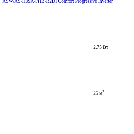
ASW/AS-H09A4/HB-R2DI Comfort Progressive Inverter
2.75 Вт
2
25 м