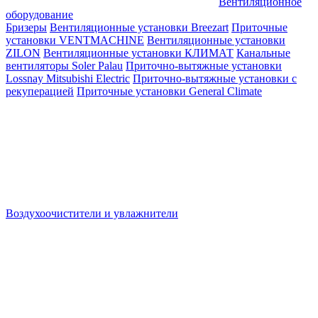
Вентиляционное
оборудование
Бризеры
Вентиляционные установки Breezart
Приточные
установки VENTMACHINE
Вентиляционные установки
ZILON
Вентиляционные установки КЛИМАТ
Канальные
вентиляторы Soler Palau
Приточно-вытяжные установки
Lossnay Mitsubishi Electric
Приточно-вытяжные установки с
рекуперацией
Приточные установки General Climate
Воздухоочистители и увлажнители