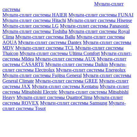
Мульти-сплит
системы
Мульти-сплит системы HAIER
Мульти-сплит системы FUNAI
Мульти-сплит системы Hitachi
Мульти-сплит системы Hisense
Мульти-сплит системы LG
Мульти-сплит системы Panasonic
Мульти-сплит системы Toshiba
Мульти-сплит системы Royal
Clima
Мульти-сплит системы Ballu
Мульти-сплит системы
AQUA
Мульти-сплит системы Dantex
Мульти-сплит системы
MDV
Мульти-сплит системы TCL
Мульти-сплит системы
Thaicon
Мульти-сплит системы Ultima Comfort
Мульти-сплит-
системы MIdea
Мульти-сплит системы AUX
Мульти-сплит
системы CASARTE
Мульти-сплит системы Daikin
Мульти-
сплит системы Electrolux
Мульти-сплит системы Energolux
Мульти-сплит системы Fujitsu General
Мульти-сплит системы
General Climate
Мульти-сплит системы GREE
Мульти-сплит
системы JAX
Мульти-сплит системы Kentatsu
Мульти-сплит
системы Mitsubishi Electric
Мульти-сплит системы Mitsubishi
Heavy
Мульти-сплит системы QuattroClima
Мульти-сплит
системы ROVEX
Мульти-сплит системы Samsung
Мульти-
сплит системы Tosot