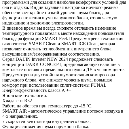
программами для создания наиболее комфортных условий для
сна и отдыха. Индивидуальная настройка ночного режима
обеспечивает крайне низкий уровень шума благодаря
функции снижения шума наружного блока, отключаемую
индикацию и экономию электроэнергии.
В дневное время вы всегда сможете отследить изменение
температурного показателя в месте нахождения пользователя
благодаря функции SMART Feel. Предусмотрена технология
самоочистки SMART Clean и SMART ICE Clean, которая
позволяет очистить теплообменник внутреннего блока
высушиванием/замораживанием соответственно.
Серия DAIJIN Inverter NEW 2024 продолжает следовать
концепции DARK CONCEPT, предполагающую наличие в
комплекте поставки премиального пульта ДУ в черном цвете.
Предусмотрена двухслойная шумоизоляция компрессора
наружного блока, что снижает уровень шума, повышая
комфорт при использовании сплит-системы FUNAI.
Энергоэффективность класса А ++.
Японские технологии.
Хладагент R32.
Работа на обогрев при температуре до -15 °С.
SMART AIR - автоматическое управление потоком воздуха в
4-х направлениях.
7 скоростей вентилятора внутреннего блока.
Функция снижения шума наружного блока.