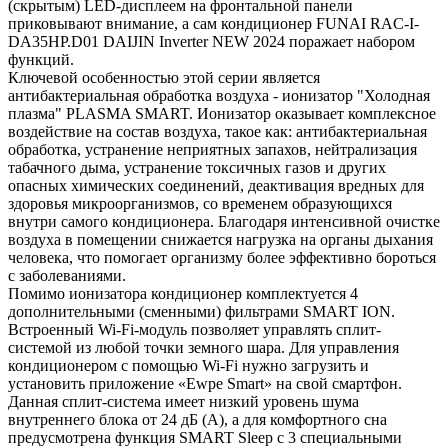
(скрытым) LED-дисплеем на фронтальной панели
приковывают внимание, а сам кондиционер FUNAI RAC-I-
DA35HP.D01 DAIJIN Inverter NEW 2024 поражает набором
функций.
Ключевой особенностью этой серии является
антибактериальная обработка воздуха - ионизатор "Холодная
плазма" PLASMA SMART. Ионизатор оказывает комплексное
воздействие на состав воздуха, такое как: антибактериальная
обработка, устранение неприятных запахов, нейтрализация
табачного дыма, устранение токсичных газов и других
опасных химических соединений, деактивация вредных для
здоровья микроорганизмов, со временем образующихся
внутри самого кондиционера. Благодаря интенсивной очистке
воздуха в помещении снижается нагрузка на органы дыхания
человека, что помогает организму более эффективно бороться
с заболеваниями.
Помимо ионизатора кондиционер комплектуется 4
дополнительными (сменными) фильтрами SMART ION.
Встроенный Wi-Fi-модуль позволяет управлять сплит-
системой из любой точки земного шара. Для управления
кондиционером с помощью Wi-Fi нужно загрузить и
установить приложение «Ewpe Smart» на свой смартфон.
Данная сплит-система имеет низкий уровень шума
внутреннего блока от 24 дБ (А), а для комфортного сна
предусмотрена функция SMART Sleep с 3 специальными