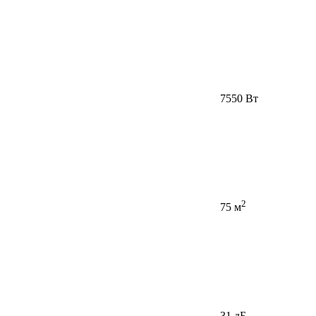
7550 Вт
2
75 м
31 дБ