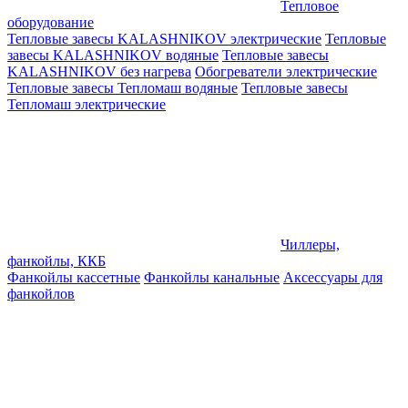
Тепловое
оборудование
Тепловые завесы KALASHNIKOV электрические
Тепловые
завесы KALASHNIKOV водяные
Тепловые завесы
KALASHNIKOV без нагрева
Обогреватели электрические
Тепловые завесы Тепломаш водяные
Тепловые завесы
Тепломаш электрические
Чиллеры,
фанкойлы, ККБ
Фанкойлы кассетные
Фанкойлы канальные
Аксессуары для
фанкойлов