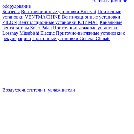
Вентиляционное
оборудование
Бризеры
Вентиляционные установки Breezart
Приточные
установки VENTMACHINE
Вентиляционные установки
ZILON
Вентиляционные установки КЛИМАТ
Канальные
вентиляторы Soler Palau
Приточно-вытяжные установки
Lossnay Mitsubishi Electric
Приточно-вытяжные установки с
рекуперацией
Приточные установки General Climate
Воздухоочистители и увлажнители