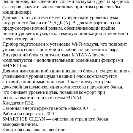
пыли, дождя, насыщенного солями воздуха и других вредных
факторов, значительно увеличивая при этом срок службы
кондиционера.
Данная сплит-система имеет супернизкий уровень шума
внутреннего блока от 19,5 дБ (А). А для комфортного сна
предусмотрен ночной режим, обеспечивающий крайне
низкий уровень шума, отключаемую индикацию и экономию
электроэнергии.
Прибор подготовлен к установке Wi-Fi-модуля, что позволит
управлять сплит-системой из любой точки земного шара.
Внутренний блок сплит-системы KATANA Inverter
комплектуется 4 дополнительными (сменными) фильтрами
SMART Ion.
Для минимизации вибрации внешнего блока и существенного
уменьшения уровня шума внешний блок комплектуется
антивибрационными опорами. Также предусмотрена
двухслойная шумоизоляция компрессора наружного блока,
что снижает уровень шума, повышая комфорт при
использовании сплит-системы FUNAI.
Хладагент R32.
Сезонная энергоэффективность класса А+++.
Работа на нагрев до -20 °С.
SMART ICE CLEAN — очистка внутреннего блока
замораживанием.
Защитная накладка на вентили.