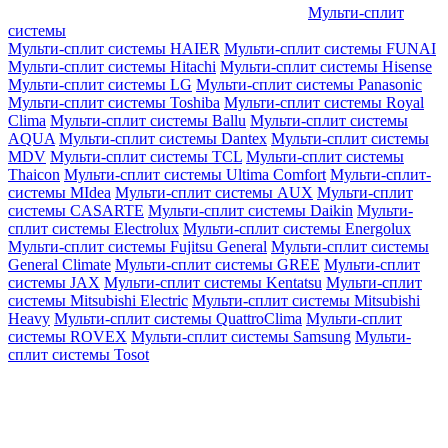
Мульти-сплит
системы
Мульти-сплит системы HAIER
Мульти-сплит системы FUNAI
Мульти-сплит системы Hitachi
Мульти-сплит системы Hisense
Мульти-сплит системы LG
Мульти-сплит системы Panasonic
Мульти-сплит системы Toshiba
Мульти-сплит системы Royal
Clima
Мульти-сплит системы Ballu
Мульти-сплит системы
AQUA
Мульти-сплит системы Dantex
Мульти-сплит системы
MDV
Мульти-сплит системы TCL
Мульти-сплит системы
Thaicon
Мульти-сплит системы Ultima Comfort
Мульти-сплит-
системы MIdea
Мульти-сплит системы AUX
Мульти-сплит
системы CASARTE
Мульти-сплит системы Daikin
Мульти-
сплит системы Electrolux
Мульти-сплит системы Energolux
Мульти-сплит системы Fujitsu General
Мульти-сплит системы
General Climate
Мульти-сплит системы GREE
Мульти-сплит
системы JAX
Мульти-сплит системы Kentatsu
Мульти-сплит
системы Mitsubishi Electric
Мульти-сплит системы Mitsubishi
Heavy
Мульти-сплит системы QuattroClima
Мульти-сплит
системы ROVEX
Мульти-сплит системы Samsung
Мульти-
сплит системы Tosot