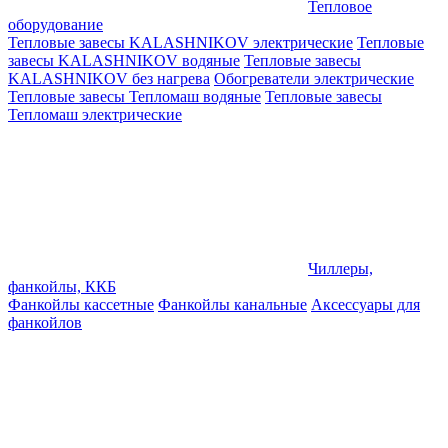
Тепловое
оборудование
Тепловые завесы KALASHNIKOV электрические
Тепловые
завесы KALASHNIKOV водяные
Тепловые завесы
KALASHNIKOV без нагрева
Обогреватели электрические
Тепловые завесы Тепломаш водяные
Тепловые завесы
Тепломаш электрические
Чиллеры,
фанкойлы, ККБ
Фанкойлы кассетные
Фанкойлы канальные
Аксессуары для
фанкойлов