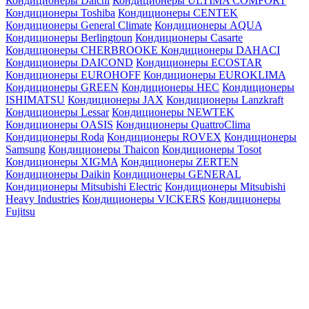
Кондиционеры Daichi
Кондиционеры ULTIMA COMFORT
Кондиционеры Toshiba
Кондиционеры CENTEK
Кондиционеры General Climate
Кондиционеры AQUA
Кондиционеры Berlingtoun
Кондиционеры Casarte
Кондиционеры CHERBROOKE
Кондиционеры DAHACI
Кондиционеры DAICOND
Кондиционеры ECOSTAR
Кондиционеры EUROHOFF
Кондиционеры EUROKLIMA
Кондиционеры GREEN
Кондиционеры HEC
Кондиционеры
ISHIMATSU
Кондиционеры JAX
Кондиционеры Lanzkraft
Кондиционеры Lessar
Кондиционеры NEWTEK
Кондиционеры OASIS
Кондиционеры QuattroClima
Кондиционеры Roda
Кондиционеры ROVEX
Кондиционеры
Samsung
Кондиционеры Thaicon
Кондиционеры Tosot
Кондиционеры XIGMA
Кондиционеры ZERTEN
Кондиционеры Daikin
Кондиционеры GENERAL
Кондиционеры Mitsubishi Electric
Кондиционеры Mitsubishi
Heavy Industries
Кондиционеры VICKERS
Кондиционеры
Fujitsu