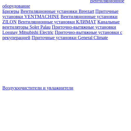
Вентиляционное
оборудование
Бризеры
Вентиляционные установки Breezart
Приточные
установки VENTMACHINE
Вентиляционные установки
ZILON
Вентиляционные установки КЛИМАТ
Канальные
вентиляторы Soler Palau
Приточно-вытяжные установки
Lossnay Mitsubishi Electric
Приточно-вытяжные установки с
рекуперацией
Приточные установки General Climate
Воздухоочистители и увлажнители