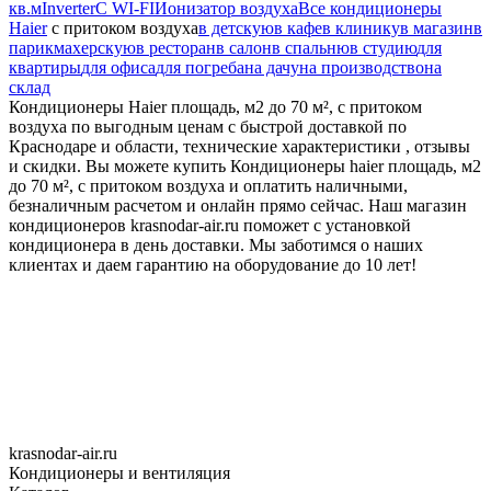
кв.м
Inverter
С WI-FI
Ионизатор воздуха
Все кондиционеры
Haier
с притоком воздуха
в детскую
в кафе
в клинику
в магазин
в
парикмахерскую
в ресторан
в салон
в спальню
в студию
для
квартиры
для офиса
для погреба
на дачу
на производство
на
склад
Кондиционеры Haier площадь, м2 до 70 м², с притоком
воздуха по выгодным ценам с быстрой доставкой по
Краснодаре и области, технические характеристики , отзывы
и скидки. Вы можете купить Кондиционеры haier площадь, м2
до 70 м², с притоком воздуха и оплатить наличными,
безналичным расчетом и онлайн прямо сейчас. Наш магазин
кондиционеров krasnodar-air.ru поможет с установкой
кондиционера в день доставки. Мы заботимся о наших
клиентах и даем гарантию на оборудование до 10 лет!
krasnodar-air.ru
Кондиционеры и вентиляция