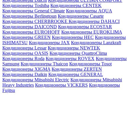
Кондиционеры Daichi
Кондиционеры ULTIMA COMFORT
Кондиционеры Toshiba
Кондиционеры CENTEK
Кондиционеры General Climate
Кондиционеры AQUA
Кондиционеры Berlingtoun
Кондиционеры Casarte
Кондиционеры CHERBROOKE
Кондиционеры DAHACI
Кондиционеры DAICOND
Кондиционеры ECOSTAR
Кондиционеры EUROHOFF
Кондиционеры EUROKLIMA
Кондиционеры GREEN
Кондиционеры HEC
Кондиционеры
ISHIMATSU
Кондиционеры JAX
Кондиционеры Lanzkraft
Кондиционеры Lessar
Кондиционеры NEWTEK
Кондиционеры OASIS
Кондиционеры QuattroClima
Кондиционеры Roda
Кондиционеры ROVEX
Кондиционеры
Samsung
Кондиционеры Thaicon
Кондиционеры Tosot
Кондиционеры XIGMA
Кондиционеры ZERTEN
Кондиционеры Daikin
Кондиционеры GENERAL
Кондиционеры Mitsubishi Electric
Кондиционеры Mitsubishi
Heavy Industries
Кондиционеры VICKERS
Кондиционеры
Fujitsu