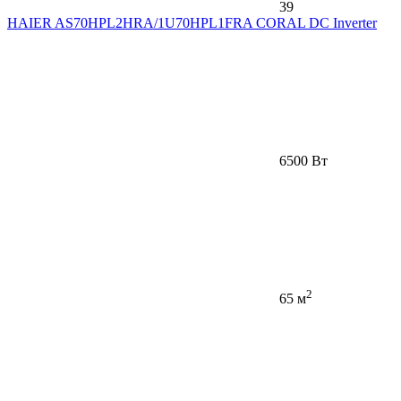
39
HAIER AS70HPL2HRA/1U70HPL1FRA CORAL DC Inverter
6500 Вт
2
65 м