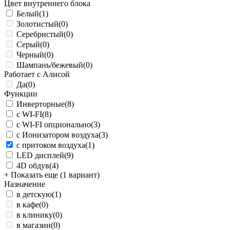
Цвет внутреннего блока
Белый
(1)
Золотистый
(0)
Серебристый
(0)
Серый
(0)
Черный
(0)
Шампань/бежевый
(0)
Работает с Алисой
Да
(0)
Функции
Инверторные
(8)
с WI-FI
(8)
с WI-FI опционально
(3)
с Ионизатором воздуха
(3)
с притоком воздуха
(1)
LED дисплей
(9)
4D обдув
(4)
+ Показать еще (1 вариант)
Назначение
в детскую
(1)
в кафе
(0)
в клинику
(0)
в магазин
(0)