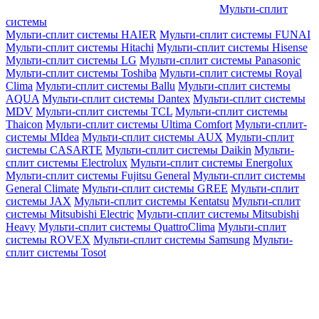
Мульти-сплит
системы
Мульти-сплит системы HAIER
Мульти-сплит системы FUNAI
Мульти-сплит системы Hitachi
Мульти-сплит системы Hisense
Мульти-сплит системы LG
Мульти-сплит системы Panasonic
Мульти-сплит системы Toshiba
Мульти-сплит системы Royal
Clima
Мульти-сплит системы Ballu
Мульти-сплит системы
AQUA
Мульти-сплит системы Dantex
Мульти-сплит системы
MDV
Мульти-сплит системы TCL
Мульти-сплит системы
Thaicon
Мульти-сплит системы Ultima Comfort
Мульти-сплит-
системы MIdea
Мульти-сплит системы AUX
Мульти-сплит
системы CASARTE
Мульти-сплит системы Daikin
Мульти-
сплит системы Electrolux
Мульти-сплит системы Energolux
Мульти-сплит системы Fujitsu General
Мульти-сплит системы
General Climate
Мульти-сплит системы GREE
Мульти-сплит
системы JAX
Мульти-сплит системы Kentatsu
Мульти-сплит
системы Mitsubishi Electric
Мульти-сплит системы Mitsubishi
Heavy
Мульти-сплит системы QuattroClima
Мульти-сплит
системы ROVEX
Мульти-сплит системы Samsung
Мульти-
сплит системы Tosot