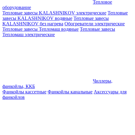
Тепловое
оборудование
Тепловые завесы KALASHNIKOV электрические
Тепловые
завесы KALASHNIKOV водяные
Тепловые завесы
KALASHNIKOV без нагрева
Обогреватели электрические
Тепловые завесы Тепломаш водяные
Тепловые завесы
Тепломаш электрические
Чиллеры,
фанкойлы, ККБ
Фанкойлы кассетные
Фанкойлы канальные
Аксессуары для
фанкойлов