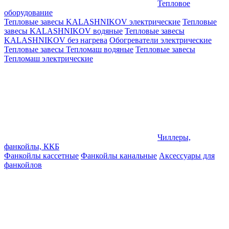
Тепловое
оборудование
Тепловые завесы KALASHNIKOV электрические
Тепловые
завесы KALASHNIKOV водяные
Тепловые завесы
KALASHNIKOV без нагрева
Обогреватели электрические
Тепловые завесы Тепломаш водяные
Тепловые завесы
Тепломаш электрические
Чиллеры,
фанкойлы, ККБ
Фанкойлы кассетные
Фанкойлы канальные
Аксессуары для
фанкойлов