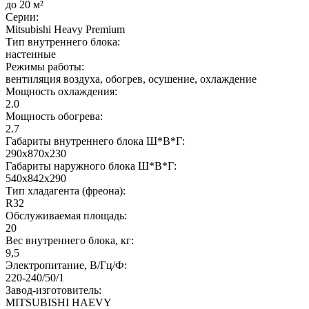
до 20 м²
Серии:
Mitsubishi Heavy Premium
Тип внутреннего блока:
настенные
Режимы работы:
вентиляция воздуха, обогрев, осушение, охлаждение
Мощность охлаждения:
2.0
Мощность обогрева:
2.7
Габариты внутреннего блока Ш*В*Г:
290х870х230
Габариты наружного блока Ш*В*Г:
540х842х290
Тип хладагента (фреона):
R32
Обслуживаемая площадь:
20
Вес внутреннего блока, кг:
9,5
Электропитание, В/Гц/Ф:
220-240/50/1
Завод-изготовитель:
MITSUBISHI HAEVY