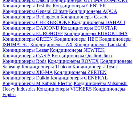
Кондиционеры Daichi
Кондиционеры ULTIMA COMFORT
Кондиционеры Toshiba
Кондиционеры CENTEK
Кондиционеры General Climate
Кондиционеры AQUA
Кондиционеры Berlingtoun
Кондиционеры Casarte
Кондиционеры CHERBROOKE
Кондиционеры DAHACI
Кондиционеры DAICOND
Кондиционеры ECOSTAR
Кондиционеры EUROHOFF
Кондиционеры EUROKLIMA
Кондиционеры GREEN
Кондиционеры HEC
Кондиционеры
ISHIMATSU
Кондиционеры JAX
Кондиционеры Lanzkraft
Кондиционеры Lessar
Кондиционеры NEWTEK
Кондиционеры OASIS
Кондиционеры QuattroClima
Кондиционеры Roda
Кондиционеры ROVEX
Кондиционеры
Samsung
Кондиционеры Thaicon
Кондиционеры Tosot
Кондиционеры XIGMA
Кондиционеры ZERTEN
Кондиционеры Daikin
Кондиционеры GENERAL
Кондиционеры Mitsubishi Electric
Кондиционеры Mitsubishi
Heavy Industries
Кондиционеры VICKERS
Кондиционеры
Fujitsu