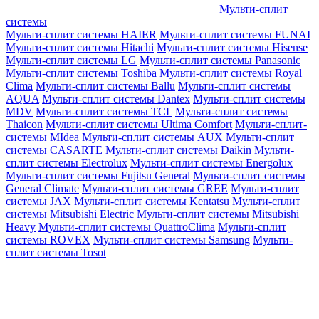
Мульти-сплит
системы
Мульти-сплит системы HAIER
Мульти-сплит системы FUNAI
Мульти-сплит системы Hitachi
Мульти-сплит системы Hisense
Мульти-сплит системы LG
Мульти-сплит системы Panasonic
Мульти-сплит системы Toshiba
Мульти-сплит системы Royal
Clima
Мульти-сплит системы Ballu
Мульти-сплит системы
AQUA
Мульти-сплит системы Dantex
Мульти-сплит системы
MDV
Мульти-сплит системы TCL
Мульти-сплит системы
Thaicon
Мульти-сплит системы Ultima Comfort
Мульти-сплит-
системы MIdea
Мульти-сплит системы AUX
Мульти-сплит
системы CASARTE
Мульти-сплит системы Daikin
Мульти-
сплит системы Electrolux
Мульти-сплит системы Energolux
Мульти-сплит системы Fujitsu General
Мульти-сплит системы
General Climate
Мульти-сплит системы GREE
Мульти-сплит
системы JAX
Мульти-сплит системы Kentatsu
Мульти-сплит
системы Mitsubishi Electric
Мульти-сплит системы Mitsubishi
Heavy
Мульти-сплит системы QuattroClima
Мульти-сплит
системы ROVEX
Мульти-сплит системы Samsung
Мульти-
сплит системы Tosot