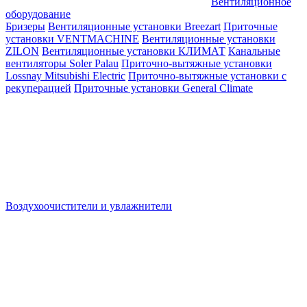
Вентиляционное
оборудование
Бризеры
Вентиляционные установки Breezart
Приточные
установки VENTMACHINE
Вентиляционные установки
ZILON
Вентиляционные установки КЛИМАТ
Канальные
вентиляторы Soler Palau
Приточно-вытяжные установки
Lossnay Mitsubishi Electric
Приточно-вытяжные установки с
рекуперацией
Приточные установки General Climate
Воздухоочистители и увлажнители