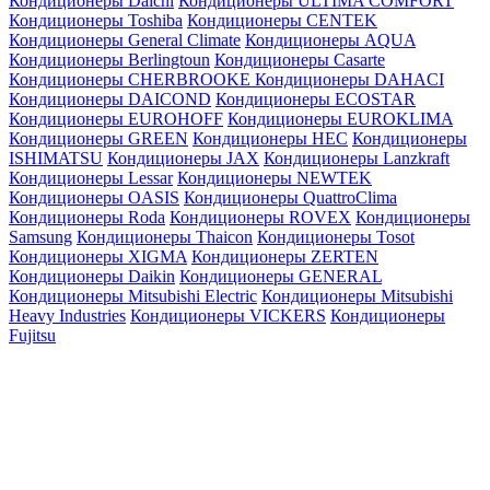
Кондиционеры Daichi
Кондиционеры ULTIMA COMFORT
Кондиционеры Toshiba
Кондиционеры CENTEK
Кондиционеры General Climate
Кондиционеры AQUA
Кондиционеры Berlingtoun
Кондиционеры Casarte
Кондиционеры CHERBROOKE
Кондиционеры DAHACI
Кондиционеры DAICOND
Кондиционеры ECOSTAR
Кондиционеры EUROHOFF
Кондиционеры EUROKLIMA
Кондиционеры GREEN
Кондиционеры HEC
Кондиционеры
ISHIMATSU
Кондиционеры JAX
Кондиционеры Lanzkraft
Кондиционеры Lessar
Кондиционеры NEWTEK
Кондиционеры OASIS
Кондиционеры QuattroClima
Кондиционеры Roda
Кондиционеры ROVEX
Кондиционеры
Samsung
Кондиционеры Thaicon
Кондиционеры Tosot
Кондиционеры XIGMA
Кондиционеры ZERTEN
Кондиционеры Daikin
Кондиционеры GENERAL
Кондиционеры Mitsubishi Electric
Кондиционеры Mitsubishi
Heavy Industries
Кондиционеры VICKERS
Кондиционеры
Fujitsu