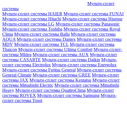
Мульти-сплит
системы
Мульти-сплит системы HAIER
Мульти-сплит системы FUNAI
Мульти-сплит системы Hitachi
Мульти-сплит системы Hisense
Мульти-сплит системы LG
Мульти-сплит системы Panasonic
Мульти-сплит системы Toshiba
Мульти-сплит системы Royal
Clima
Мульти-сплит системы Ballu
Мульти-сплит системы
AQUA
Мульти-сплит системы Dantex
Мульти-сплит системы
MDV
Мульти-сплит системы TCL
Мульти-сплит системы
Thaicon
Мульти-сплит системы Ultima Comfort
Мульти-сплит-
системы MIdea
Мульти-сплит системы AUX
Мульти-сплит
системы CASARTE
Мульти-сплит системы Daikin
Мульти-
сплит системы Electrolux
Мульти-сплит системы Energolux
Мульти-сплит системы Fujitsu General
Мульти-сплит системы
General Climate
Мульти-сплит системы GREE
Мульти-сплит
системы JAX
Мульти-сплит системы Kentatsu
Мульти-сплит
системы Mitsubishi Electric
Мульти-сплит системы Mitsubishi
Heavy
Мульти-сплит системы QuattroClima
Мульти-сплит
системы ROVEX
Мульти-сплит системы Samsung
Мульти-
сплит системы Tosot