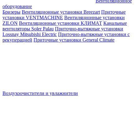
Вентиляционное
оборудование
Бризеры
Вентиляционные установки Breezart
Приточные
установки VENTMACHINE
Вентиляционные установки
ZILON
Вентиляционные установки КЛИМАТ
Канальные
вентиляторы Soler Palau
Приточно-вытяжные установки
Lossnay Mitsubishi Electric
Приточно-вытяжные установки с
рекуперацией
Приточные установки General Climate
Воздухоочистители и увлажнители