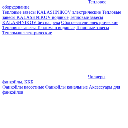
Тепловое
оборудование
Тепловые завесы KALASHNIKOV электрические
Тепловые
завесы KALASHNIKOV водяные
Тепловые завесы
KALASHNIKOV без нагрева
Обогреватели электрические
Тепловые завесы Тепломаш водяные
Тепловые завесы
Тепломаш электрические
Чиллеры,
фанкойлы, ККБ
Фанкойлы кассетные
Фанкойлы канальные
Аксессуары для
фанкойлов