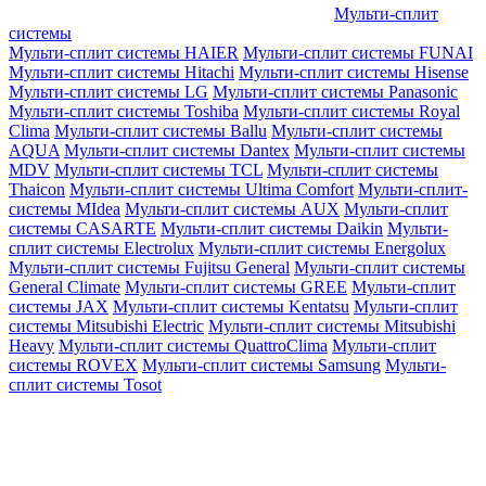
Мульти-сплит
системы
Мульти-сплит системы HAIER
Мульти-сплит системы FUNAI
Мульти-сплит системы Hitachi
Мульти-сплит системы Hisense
Мульти-сплит системы LG
Мульти-сплит системы Panasonic
Мульти-сплит системы Toshiba
Мульти-сплит системы Royal
Clima
Мульти-сплит системы Ballu
Мульти-сплит системы
AQUA
Мульти-сплит системы Dantex
Мульти-сплит системы
MDV
Мульти-сплит системы TCL
Мульти-сплит системы
Thaicon
Мульти-сплит системы Ultima Comfort
Мульти-сплит-
системы MIdea
Мульти-сплит системы AUX
Мульти-сплит
системы CASARTE
Мульти-сплит системы Daikin
Мульти-
сплит системы Electrolux
Мульти-сплит системы Energolux
Мульти-сплит системы Fujitsu General
Мульти-сплит системы
General Climate
Мульти-сплит системы GREE
Мульти-сплит
системы JAX
Мульти-сплит системы Kentatsu
Мульти-сплит
системы Mitsubishi Electric
Мульти-сплит системы Mitsubishi
Heavy
Мульти-сплит системы QuattroClima
Мульти-сплит
системы ROVEX
Мульти-сплит системы Samsung
Мульти-
сплит системы Tosot