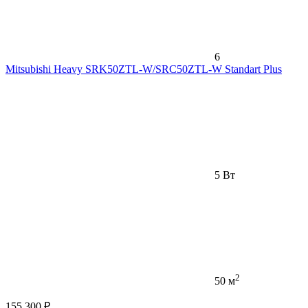
6
Mitsubishi Heavy SRK50ZTL-W/SRC50ZTL-W Standart Plus
5 Вт
2
50 м
155 300 ₽