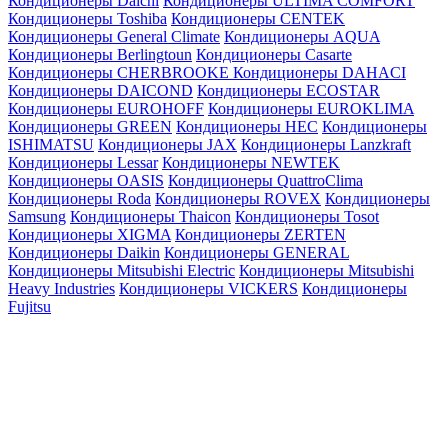
Кондиционеры Daichi
Кондиционеры ULTIMA COMFORT
Кондиционеры Toshiba
Кондиционеры CENTEK
Кондиционеры General Climate
Кондиционеры AQUA
Кондиционеры Berlingtoun
Кондиционеры Casarte
Кондиционеры CHERBROOKE
Кондиционеры DAHACI
Кондиционеры DAICOND
Кондиционеры ECOSTAR
Кондиционеры EUROHOFF
Кондиционеры EUROKLIMA
Кондиционеры GREEN
Кондиционеры HEC
Кондиционеры
ISHIMATSU
Кондиционеры JAX
Кондиционеры Lanzkraft
Кондиционеры Lessar
Кондиционеры NEWTEK
Кондиционеры OASIS
Кондиционеры QuattroClima
Кондиционеры Roda
Кондиционеры ROVEX
Кондиционеры
Samsung
Кондиционеры Thaicon
Кондиционеры Tosot
Кондиционеры XIGMA
Кондиционеры ZERTEN
Кондиционеры Daikin
Кондиционеры GENERAL
Кондиционеры Mitsubishi Electric
Кондиционеры Mitsubishi
Heavy Industries
Кондиционеры VICKERS
Кондиционеры
Fujitsu