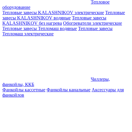
Тепловое
оборудование
Тепловые завесы KALASHNIKOV электрические
Тепловые
завесы KALASHNIKOV водяные
Тепловые завесы
KALASHNIKOV без нагрева
Обогреватели электрические
Тепловые завесы Тепломаш водяные
Тепловые завесы
Тепломаш электрические
Чиллеры,
фанкойлы, ККБ
Фанкойлы кассетные
Фанкойлы канальные
Аксессуары для
фанкойлов