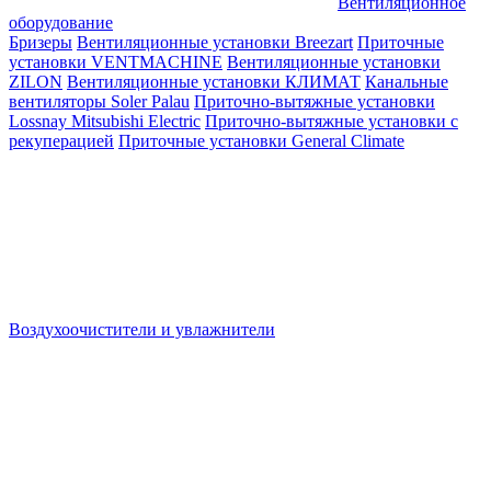
Вентиляционное
оборудование
Бризеры
Вентиляционные установки Breezart
Приточные
установки VENTMACHINE
Вентиляционные установки
ZILON
Вентиляционные установки КЛИМАТ
Канальные
вентиляторы Soler Palau
Приточно-вытяжные установки
Lossnay Mitsubishi Electric
Приточно-вытяжные установки с
рекуперацией
Приточные установки General Climate
Воздухоочистители и увлажнители