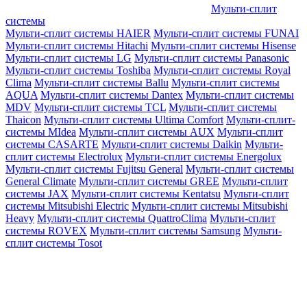
Мульти-сплит
системы
Мульти-сплит системы HAIER
Мульти-сплит системы FUNAI
Мульти-сплит системы Hitachi
Мульти-сплит системы Hisense
Мульти-сплит системы LG
Мульти-сплит системы Panasonic
Мульти-сплит системы Toshiba
Мульти-сплит системы Royal
Clima
Мульти-сплит системы Ballu
Мульти-сплит системы
AQUA
Мульти-сплит системы Dantex
Мульти-сплит системы
MDV
Мульти-сплит системы TCL
Мульти-сплит системы
Thaicon
Мульти-сплит системы Ultima Comfort
Мульти-сплит-
системы MIdea
Мульти-сплит системы AUX
Мульти-сплит
системы CASARTE
Мульти-сплит системы Daikin
Мульти-
сплит системы Electrolux
Мульти-сплит системы Energolux
Мульти-сплит системы Fujitsu General
Мульти-сплит системы
General Climate
Мульти-сплит системы GREE
Мульти-сплит
системы JAX
Мульти-сплит системы Kentatsu
Мульти-сплит
системы Mitsubishi Electric
Мульти-сплит системы Mitsubishi
Heavy
Мульти-сплит системы QuattroClima
Мульти-сплит
системы ROVEX
Мульти-сплит системы Samsung
Мульти-
сплит системы Tosot