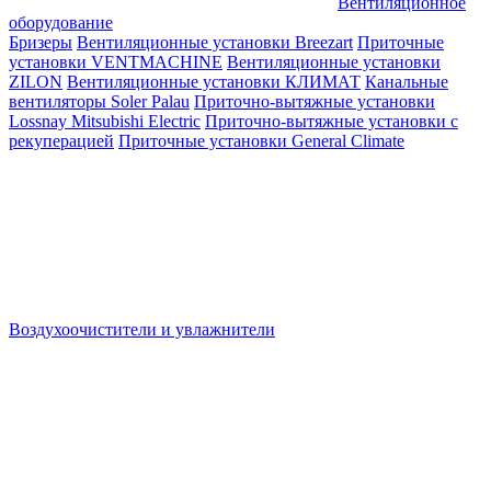
Вентиляционное
оборудование
Бризеры
Вентиляционные установки Breezart
Приточные
установки VENTMACHINE
Вентиляционные установки
ZILON
Вентиляционные установки КЛИМАТ
Канальные
вентиляторы Soler Palau
Приточно-вытяжные установки
Lossnay Mitsubishi Electric
Приточно-вытяжные установки с
рекуперацией
Приточные установки General Climate
Воздухоочистители и увлажнители