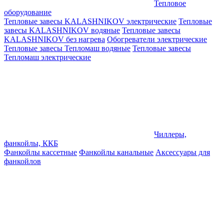
Тепловое
оборудование
Тепловые завесы KALASHNIKOV электрические
Тепловые
завесы KALASHNIKOV водяные
Тепловые завесы
KALASHNIKOV без нагрева
Обогреватели электрические
Тепловые завесы Тепломаш водяные
Тепловые завесы
Тепломаш электрические
Чиллеры,
фанкойлы, ККБ
Фанкойлы кассетные
Фанкойлы канальные
Аксессуары для
фанкойлов