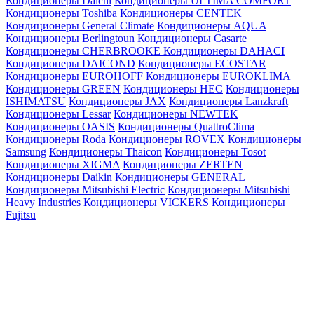
Кондиционеры Daichi
Кондиционеры ULTIMA COMFORT
Кондиционеры Toshiba
Кондиционеры CENTEK
Кондиционеры General Climate
Кондиционеры AQUA
Кондиционеры Berlingtoun
Кондиционеры Casarte
Кондиционеры CHERBROOKE
Кондиционеры DAHACI
Кондиционеры DAICOND
Кондиционеры ECOSTAR
Кондиционеры EUROHOFF
Кондиционеры EUROKLIMA
Кондиционеры GREEN
Кондиционеры HEC
Кондиционеры
ISHIMATSU
Кондиционеры JAX
Кондиционеры Lanzkraft
Кондиционеры Lessar
Кондиционеры NEWTEK
Кондиционеры OASIS
Кондиционеры QuattroClima
Кондиционеры Roda
Кондиционеры ROVEX
Кондиционеры
Samsung
Кондиционеры Thaicon
Кондиционеры Tosot
Кондиционеры XIGMA
Кондиционеры ZERTEN
Кондиционеры Daikin
Кондиционеры GENERAL
Кондиционеры Mitsubishi Electric
Кондиционеры Mitsubishi
Heavy Industries
Кондиционеры VICKERS
Кондиционеры
Fujitsu