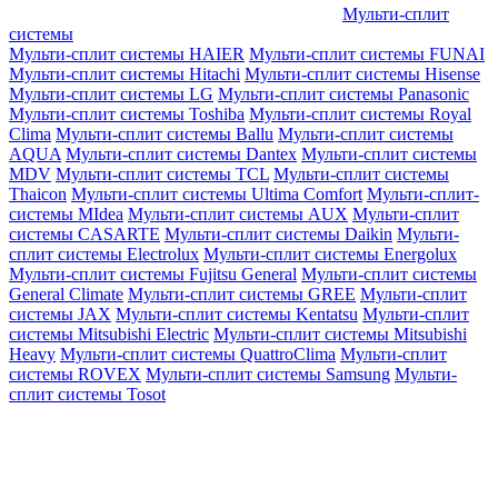
Мульти-сплит
системы
Мульти-сплит системы HAIER
Мульти-сплит системы FUNAI
Мульти-сплит системы Hitachi
Мульти-сплит системы Hisense
Мульти-сплит системы LG
Мульти-сплит системы Panasonic
Мульти-сплит системы Toshiba
Мульти-сплит системы Royal
Clima
Мульти-сплит системы Ballu
Мульти-сплит системы
AQUA
Мульти-сплит системы Dantex
Мульти-сплит системы
MDV
Мульти-сплит системы TCL
Мульти-сплит системы
Thaicon
Мульти-сплит системы Ultima Comfort
Мульти-сплит-
системы MIdea
Мульти-сплит системы AUX
Мульти-сплит
системы CASARTE
Мульти-сплит системы Daikin
Мульти-
сплит системы Electrolux
Мульти-сплит системы Energolux
Мульти-сплит системы Fujitsu General
Мульти-сплит системы
General Climate
Мульти-сплит системы GREE
Мульти-сплит
системы JAX
Мульти-сплит системы Kentatsu
Мульти-сплит
системы Mitsubishi Electric
Мульти-сплит системы Mitsubishi
Heavy
Мульти-сплит системы QuattroClima
Мульти-сплит
системы ROVEX
Мульти-сплит системы Samsung
Мульти-
сплит системы Tosot