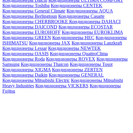
Кондиционеры Daichi
Кондиционеры ULTIMA COMFORT
Кондиционеры Toshiba
Кондиционеры CENTEK
Кондиционеры General Climate
Кондиционеры AQUA
Кондиционеры Berlingtoun
Кондиционеры Casarte
Кондиционеры CHERBROOKE
Кондиционеры DAHACI
Кондиционеры DAICOND
Кондиционеры ECOSTAR
Кондиционеры EUROHOFF
Кондиционеры EUROKLIMA
Кондиционеры GREEN
Кондиционеры HEC
Кондиционеры
ISHIMATSU
Кондиционеры JAX
Кондиционеры Lanzkraft
Кондиционеры Lessar
Кондиционеры NEWTEK
Кондиционеры OASIS
Кондиционеры QuattroClima
Кондиционеры Roda
Кондиционеры ROVEX
Кондиционеры
Samsung
Кондиционеры Thaicon
Кондиционеры Tosot
Кондиционеры XIGMA
Кондиционеры ZERTEN
Кондиционеры Daikin
Кондиционеры GENERAL
Кондиционеры Mitsubishi Electric
Кондиционеры Mitsubishi
Heavy Industries
Кондиционеры VICKERS
Кондиционеры
Fujitsu