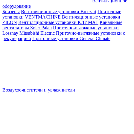
Вентиляционное
оборудование
Бризеры
Вентиляционные установки Breezart
Приточные
установки VENTMACHINE
Вентиляционные установки
ZILON
Вентиляционные установки КЛИМАТ
Канальные
вентиляторы Soler Palau
Приточно-вытяжные установки
Lossnay Mitsubishi Electric
Приточно-вытяжные установки с
рекуперацией
Приточные установки General Climate
Воздухоочистители и увлажнители