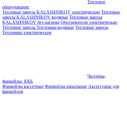
Тепловое
оборудование
Тепловые завесы KALASHNIKOV электрические
Тепловые
завесы KALASHNIKOV водяные
Тепловые завесы
KALASHNIKOV без нагрева
Обогреватели электрические
Тепловые завесы Тепломаш водяные
Тепловые завесы
Тепломаш электрические
Чиллеры,
фанкойлы, ККБ
Фанкойлы кассетные
Фанкойлы канальные
Аксессуары для
фанкойлов