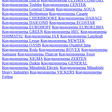
Кондиционеры Daichi
Кондиционеры ULTIMA COMFORT
Кондиционеры Toshiba
Кондиционеры CENTEK
Кондиционеры General Climate
Кондиционеры AQUA
Кондиционеры Berlingtoun
Кондиционеры Casarte
Кондиционеры CHERBROOKE
Кондиционеры DAHACI
Кондиционеры DAICOND
Кондиционеры ECOSTAR
Кондиционеры EUROHOFF
Кондиционеры EUROKLIMA
Кондиционеры GREEN
Кондиционеры HEC
Кондиционеры
ISHIMATSU
Кондиционеры JAX
Кондиционеры Lanzkraft
Кондиционеры Lessar
Кондиционеры NEWTEK
Кондиционеры OASIS
Кондиционеры QuattroClima
Кондиционеры Roda
Кондиционеры ROVEX
Кондиционеры
Samsung
Кондиционеры Thaicon
Кондиционеры Tosot
Кондиционеры XIGMA
Кондиционеры ZERTEN
Кондиционеры Daikin
Кондиционеры GENERAL
Кондиционеры Mitsubishi Electric
Кондиционеры Mitsubishi
Heavy Industries
Кондиционеры VICKERS
Кондиционеры
Fujitsu