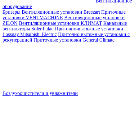
Вентиляционное
оборудование
Бризеры
Вентиляционные установки Breezart
Приточные
установки VENTMACHINE
Вентиляционные установки
ZILON
Вентиляционные установки КЛИМАТ
Канальные
вентиляторы Soler Palau
Приточно-вытяжные установки
Lossnay Mitsubishi Electric
Приточно-вытяжные установки с
рекуперацией
Приточные установки General Climate
Воздухоочистители и увлажнители