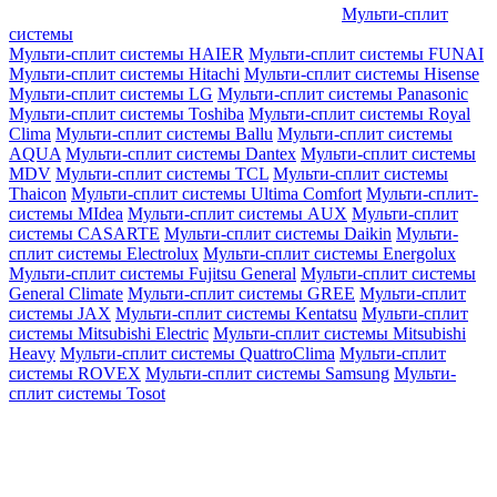
Мульти-сплит
системы
Мульти-сплит системы HAIER
Мульти-сплит системы FUNAI
Мульти-сплит системы Hitachi
Мульти-сплит системы Hisense
Мульти-сплит системы LG
Мульти-сплит системы Panasonic
Мульти-сплит системы Toshiba
Мульти-сплит системы Royal
Clima
Мульти-сплит системы Ballu
Мульти-сплит системы
AQUA
Мульти-сплит системы Dantex
Мульти-сплит системы
MDV
Мульти-сплит системы TCL
Мульти-сплит системы
Thaicon
Мульти-сплит системы Ultima Comfort
Мульти-сплит-
системы MIdea
Мульти-сплит системы AUX
Мульти-сплит
системы CASARTE
Мульти-сплит системы Daikin
Мульти-
сплит системы Electrolux
Мульти-сплит системы Energolux
Мульти-сплит системы Fujitsu General
Мульти-сплит системы
General Climate
Мульти-сплит системы GREE
Мульти-сплит
системы JAX
Мульти-сплит системы Kentatsu
Мульти-сплит
системы Mitsubishi Electric
Мульти-сплит системы Mitsubishi
Heavy
Мульти-сплит системы QuattroClima
Мульти-сплит
системы ROVEX
Мульти-сплит системы Samsung
Мульти-
сплит системы Tosot