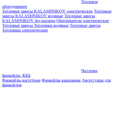
Тепловое
оборудование
Тепловые завесы KALASHNIKOV электрические
Тепловые
завесы KALASHNIKOV водяные
Тепловые завесы
KALASHNIKOV без нагрева
Обогреватели электрические
Тепловые завесы Тепломаш водяные
Тепловые завесы
Тепломаш электрические
Чиллеры,
фанкойлы, ККБ
Фанкойлы кассетные
Фанкойлы канальные
Аксессуары для
фанкойлов